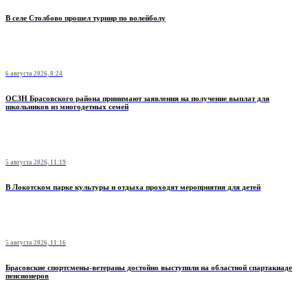
В селе Столбово прошел турнир по волейболу
6 августа 2026, 8:24
ОСЗН Брасовского района принимают заявления на получение выплат для
школьников из многодетных семей
5 августа 2026, 11:19
В Локотском парке культуры и отдыха проходят мероприятия для детей
5 августа 2026, 11:16
Брасовские спортсмены-ветераны достойно выступили на областной спартакиаде
пенсионеров