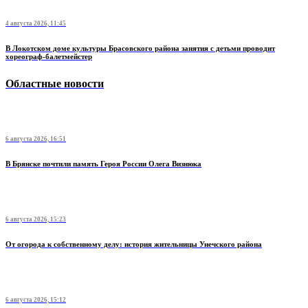
4 августа 2026, 11:45
В Локотском доме культуры Брасовского района занятия с детьми проводит
хореограф-балетмейстер
Областные новости
6 августа 2026, 16:51
В Брянске почтили память Героя России Олега Визнюка
6 августа 2026, 15:23
От огорода к собственному делу: история жительницы Унечского района
6 августа 2026, 15:12