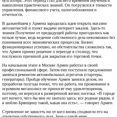
бухгалтера. Этот период стал для него временем обучения и
накопления практических знаний. Он погрузился в тонкости
управления, финансового учета, налогообложения и
отчетности.
В дальнейшем у Армена зародилась идея открыть магазин
автозапчастей и пункт выдачи интернет заказов. Здесь-то
знания Получение от предыдущей работы пригодились как
нельзя лучше, ведь ведение собственного дела невозможно без
понимания всех экономических процессов. Бизнес
функционировал успешно, но обстоятельства сложились так,
что Армен принял решение о переезде в столицу, что
послужило причиной для закрытия его торговой точки.
На начальном этапе в Москве Армен работал в своей
профессиональной сфере. Затем ему поступило предложение
заняться ремонтом автомобильных агрегатов (стартеры,
генераторы). Пройдя обучение Армен занялся делом, но
проработав полгода понял, что ни работа, ни проживание в
огромном мегаполисе не приносят ему удовлетворения,
поэтому, он вернулся к размеренной жизни поселка. «В городе
нет ничего, чего бы мне не хватало здесь: все родные рядом, и
я люблю Брянщину такой, какая она есть», — говорит Армен.
Стремление не зависеть ни от кого вновь сподвигло его на
открытие собственного дела. Зная о такой мере