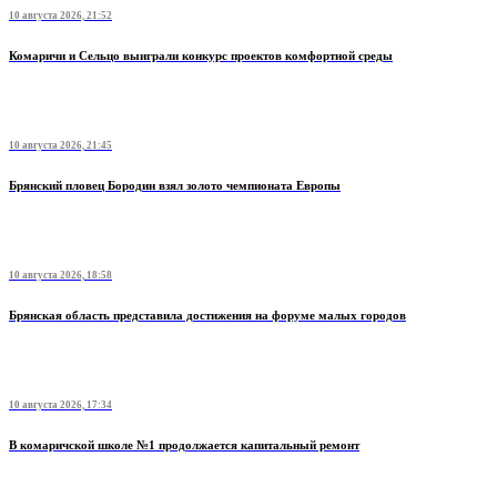
10 августа 2026, 21:52
Комаричи и Сельцо выиграли конкурс проектов комфортной среды
10 августа 2026, 21:45
Брянский пловец Бородин взял золото чемпионата Европы
10 августа 2026, 18:58
Брянская область представила достижения на форуме малых городов
10 августа 2026, 17:34
В комаричской школе №1 продолжается капитальный ремонт