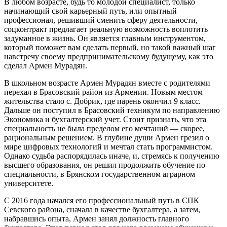
В любом возрасте, будь то молодой специалист, только
начинающий свой карьерный путь, или опытный
профессионал, решивший сменить сферу деятельности,
соцконтракт предлагает реальную возможность воплотить
задуманное в жизнь. Он является главным инструментом,
который поможет вам сделать первый, но такой важный шаг
навстречу своему предпринимательскому будущему, как это
сделал Армен Мурадян.
В школьном возрасте Армен Мурадян вместе с родителями
перехал в Брасовский район из Армении. Новым местом
жительства стало с. Добрик, где парень окончил 9 класс.
Дальше он поступил в Брасовский техникум по направлению
Экономика и бухгалтерский учет. Стоит признать, что эта
специальность не была пределом его мечтаний — скорее,
рациональным решением. В глубине души Армен грезил о
мире цифровых технологий и мечтал стать программистом.
Однако судьба распорядилась иначе, и, стремясь к получению
высшего образования, он решил продолжить обучение по
специальности, в Брянском государственном аграрном
университете.
С 2016 года начался его профессиональный путь в СПК
Севского района, сначала в качестве бухгалтера, а затем,
набравшись опыта, Армен занял должность главного