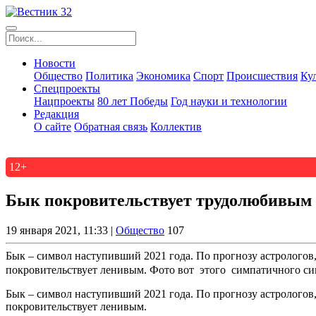
Новости
Общество
Политика
Экономика
Спорт
Происшествия
Ку
Спецпроекты
Нацпроекты
80 лет Победы
Год науки и технологии
Редакция
О сайте
Обратная связь
Коллектив
12+
Бык покровительствует трудолюбивым
19 января 2021, 11:33 |
Общество
107
Бык – символ наступивший 2021 года. По прогнозу астрологов
покровительствует ленивым. Фото вот этого симпатичного сим
Бык – символ наступивший 2021 года. По прогнозу астрологов
покровительствует ленивым.