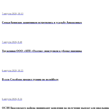
7 августа 2026, 10:13
Семьи брянских защитников встретились в усадьбе Апраксиных
7 августа 2026, 8:40
Труженики ООО «АТП «Охотно» приступили к уборке пшеницы
6 августа 2026, 10:25
В селе Столбово прошел турнир по волейболу
6 августа 2026, 8:24
ОСЗН Брасовского района принимают заявления на получение выплат для школьник