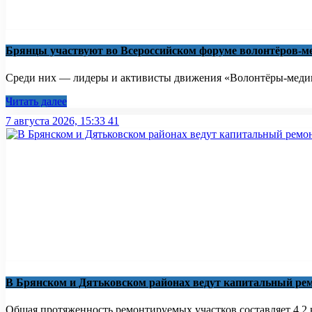
Брянцы участвуют во Всероссийском форуме волонтёров-м
Среди них — лидеры и активисты движения «Волонтёры-медики
Читать далее
7 августа 2026, 15:33
41
В Брянском и Дятьковском районах ведут капитальный рем
Общая протяженность ремонтируемых участков составляет 4,2 к