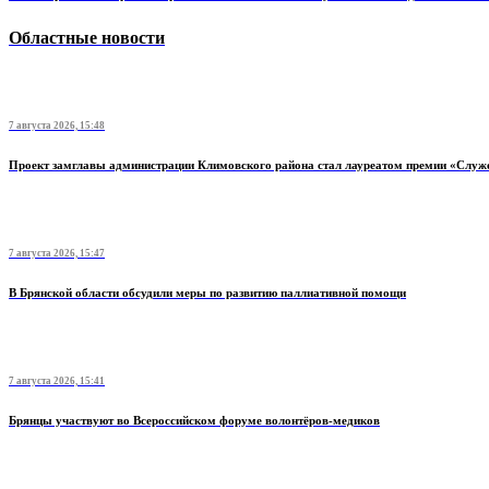
Областные новости
7 августа 2026, 15:48
Проект замглавы администрации Климовского района стал лауреатом премии «Служ
7 августа 2026, 15:47
В Брянской области обсудили меры по развитию паллиативной помощи
7 августа 2026, 15:41
Брянцы участвуют во Всероссийском форуме волонтёров-медиков