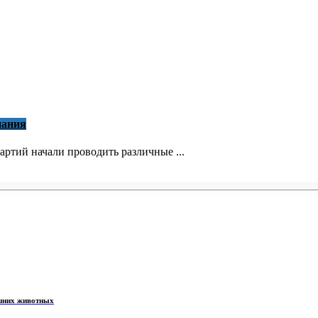
пания
ртий начали проводить различные ...
ашних животных