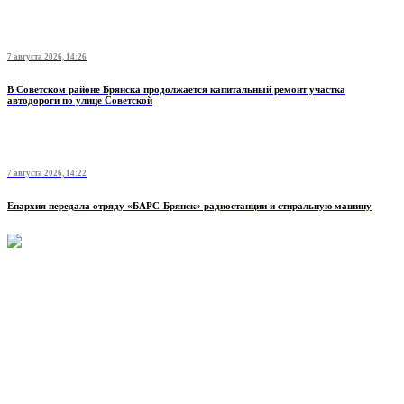
7 августа 2026, 14:26
В Советском районе Брянска продолжается капитальный ремонт участка
автодороги по улице Советской
7 августа 2026, 14:22
Епархия передала отряду «БАРС-Брянск» радиостанции и стиральную машину