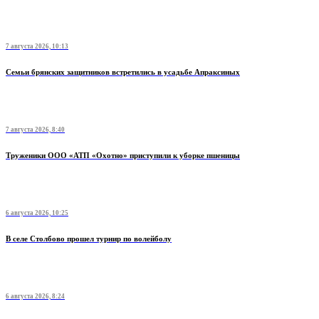
7 августа 2026, 10:13
Семьи брянских защитников встретились в усадьбе Апраксиных
7 августа 2026, 8:40
Труженики ООО «АТП «Охотно» приступили к уборке пшеницы
6 августа 2026, 10:25
В селе Столбово прошел турнир по волейболу
6 августа 2026, 8:24