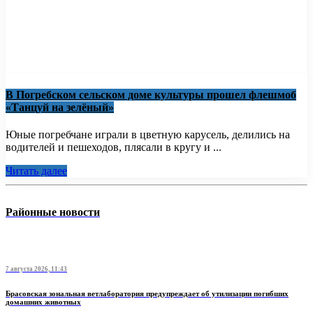
В Погребском сельском доме культуры прошел флешмоб
«Танцуй на зелёный»
Юные погребчане играли в цветную карусель, делились на
водителей и пешеходов, плясали в кругу и ...
Читать далее
Районные новости
7 августа 2026, 11:43
Брасовская зональная ветлаборатория предупреждает об утилизации погибших
домашних животных