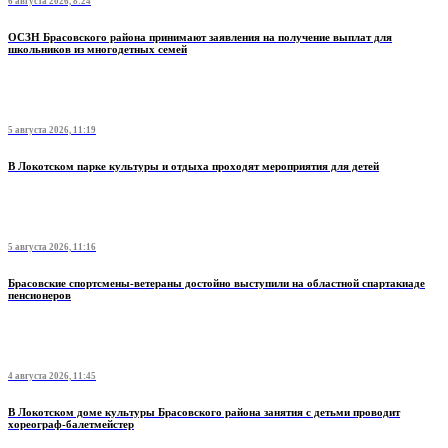
6 августа 2026, 8:24
ОСЗН Брасовского района принимают заявления на получение выплат для
школьников из многодетных семей
5 августа 2026, 11:19
В Локотском парке культуры и отдыха проходят мероприятия для детей
5 августа 2026, 11:16
Брасовские спортсмены-ветераны достойно выступили на областной спартакиаде
пенсионеров
4 августа 2026, 11:45
В Локотском доме культуры Брасовского района занятия с детьми проводит
хореограф-балетмейстер