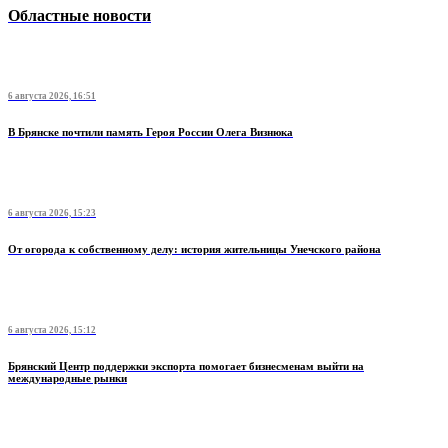
Областные новости
6 августа 2026, 16:51
В Брянске почтили память Героя России Олега Визнюка
6 августа 2026, 15:23
От огорода к собственному делу: история жительницы Унечского района
6 августа 2026, 15:12
Брянский Центр поддержки экспорта помогает бизнесменам выйти на
международные рынки