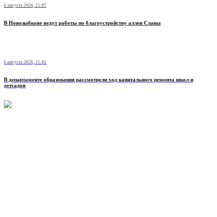
6 августа 2026, 15:07
В Новозыбкове ведут работы по благоустройству аллеи Славы
6 августа 2026, 15:01
В департаменте образования рассмотрели ход капитального ремонта школ и
детсадов