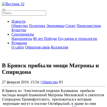
Новости
Общество
Политика
Экономика
Спорт
Происшествия
Культура
Спецпроекты
Нацпроекты
80 лет Победы
Год науки и технологии
Редакция
О сайте
Обратная связь
Коллектив
В Брянск прибыли мощи Матроны и
Спиридона
27 февраля 2019, 15:54 |
Общество
83
В Брянск из Элистинской епархии Калмыкии прибыли
частицы мощей блаженной Матроны Московской и святителя
Спиридона Тримифунтского, приложиться к которым
верующие могут в поселке Октябрьский, в храме во имя