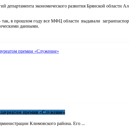
й департамента экономического развития Брянской области Але
так, в прошлом году все МФЦ области выдавали загранпаспорта
рическими данными.
 лауреатом премии «Служение»
министрации Климовского района. Его ...