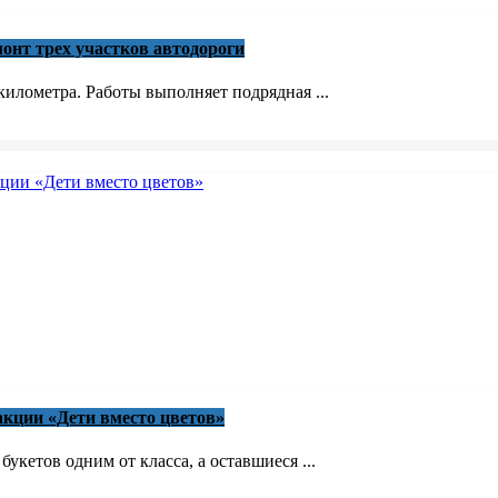
онт трех участков автодороги
илометра. Работы выполняет подрядная ...
акции «Дети вместо цветов»
кетов одним от класса, а оставшиеся ...