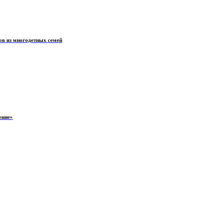
ов из многодетных семей
ение»