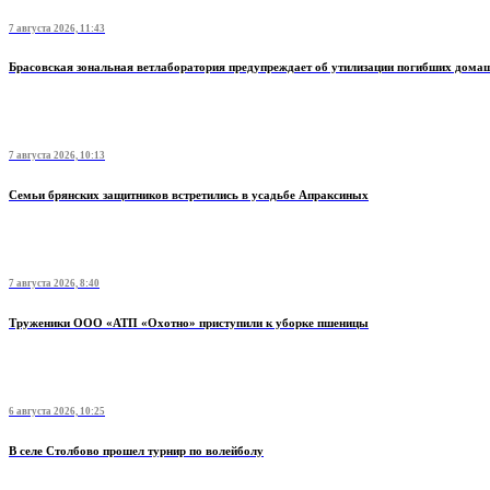
7 августа 2026, 11:43
Брасовская зональная ветлаборатория предупреждает об утилизации погибших дом
7 августа 2026, 10:13
Семьи брянских защитников встретились в усадьбе Апраксиных
7 августа 2026, 8:40
Труженики ООО «АТП «Охотно» приступили к уборке пшеницы
6 августа 2026, 10:25
В селе Столбово прошел турнир по волейболу