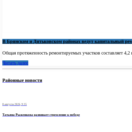
В Брянском и Дятьковском районах ведут капитальный рем
Общая протяженность ремонтируемых участков составляет 4,2 к
Читать далее
Районные новости
8 августа 2026, 9:35
Татьяна Рыженкова развивает стремление к победе