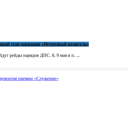
торой этап операции «Нетрезвый водитель»
ут рейды нарядов ДПС. 8, 9 мая в п. ...