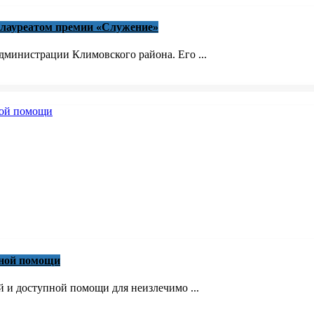
 лауреатом премии «Служение»
министрации Климовского района. Его ...
вной помощи
й и доступной помощи для неизлечимо ...