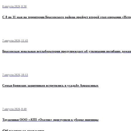
8 августа 2026, 8:30
С 8 по 11 мая на территории Брасовского района пройдет второй этап операции «Нет
7 августа 2026, 11:43
Брасовская зональная ветлаборатория предупреждает об утилизации погибших дом
7 августа 2026, 10:13
Семьи брянских защитников встретились в усадьбе Апраксиных
7 августа 2026, 8:40
Труженики ООО «АТП «Охотно» приступили к уборке пшеницы