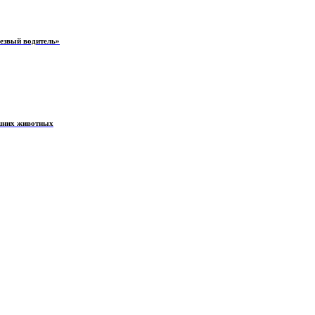
резвый водитель»
ашних животных