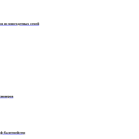
ов из многодетных семей
сионеров
аф-балетмейстер