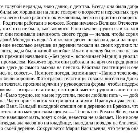
олубой веранды, знаю давно, с детства. Всегда она была добро
о обильные морщинки на лице говорят о возрасте и пережитых т
нею легко было работать окружающим, легко и приятно говорить 
Родители работали в колхозе. Когда началась Великая Отечестве
 них-то и не было, как такового. Рано начали трудиться в колхо
т, они понимали значимость своего труда — нельзя, чтобы сор
туфли! Молодость ведь! А в колхозе денег не давали, да и паспо
 еще несколько девушек из деревни таскали на своих хрупких п
ались, рады были живой копейке. Их-то и нельзя было еще на т
ронта прежний начальник («Без руки» -вспоминает Мария) и уво
м промыслом. Какое-то время они работали на другом предприят
лась здесь до самого выхода на пенсию. Работала телятницей и 
ись на совесть». Немного погодя, вспоминает: «Напою теленочка
сы были хорошие. Фотография телятницы совхоза висела на Доск
и телятам, просили мужчин у руководства фермы, чтобы подерж
ова — вторая телятница, с которой вместе трудились они на то
ь! «Было трудно, но мы не грустили, песни любили петь», — до
на. Часто приезжают к матери дети и внуки. Правнуки уже есть.
ын Ваня. Каждый выходной спешил он в деревню из Брянска, что
 потекли по материнским щекам. — Теперь вот Рома и Женя, сын
о навещают мать, зовут к себе, невестка не забывает. Но не хоч
риглядывала часовню на кладбище, наводила порядок на близлеж
о своей деревне. Сокрушается Мария Васильевна, что теперь он