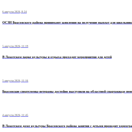
6 августа 2026, 8:24
ОСЗН Брасовского района принимают заявления на получение выплат для школьник
5 августа 2026, 11:19
В Локотском парке культуры и отдыха проходят мероприятия для детей
5 августа 2026, 11:16
Брасовские спортсмены-ветераны достойно выступили на областной спартакиаде пен
4 августа 2026, 11:45
В Локотском доме культуры Брасовского района занятия с детьми проводит хореогр