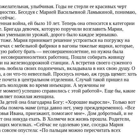
желательная, улыбчивая. Годы не стерли ее красивых черт
рудностях. Беседуя с Марией Васильевной Ламыкиной, понимаю,
сейчас.
нная война, ей было 10 лет. Теперь она относится к категории
зе. Бригада девочек, которую поручили возглавить Марии,
няки уменьшили урожай, дорого было каждое зернышко.
рт тоже. Мария принимает решение устроиться на погрузку на
лечах с мебельной фабрики в вагоны тяжелые ящики, которые,
акую работу брать — несовершеннолетние, но нужна была
лил несовершеннолетних работниц. Пошли собирать живицу
ии на железнодорожной станции. А встретив своего суженого
очень любила своих подопечных, вкладывала в них свою душу. О
, а он что-то невеселый. Проснусь ночью, аж грудь щемит: хоть
е почета в центральном отделении. Случай такой пришел на
ать молодняк во время инъекции. А мужчины не
т момент) успешно справились с этой работой». Еще бы, какие
бавляет пожилая женщина.
 За детей она благодарна Богу: «Хорошие выросли». Только вот
бы помочь маме (отца давно нет, умер преждевременно). «Все
овья Ивана, приезжают, помогают мне». Дом добротный, и не
ет она никуда ехать. В Холмечи вся жизнь прошла. Родители,
ащих могилках. «Сейчас не одолеваю уже, соседка Мария
а совсем опустела: «По пальцам можно пересчитать всех