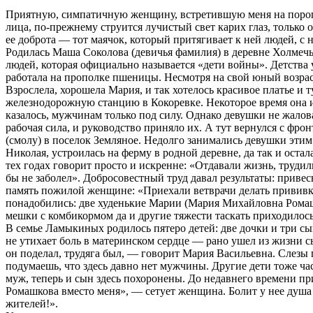
Приятную, симпатичную женщину, встретившую меня на пороге г
лица, по-прежнему струится лучистый свет карих глаз, тольк
ее доброта — тот маячок, который притягивает к ней людей, с 
Родилась Маша Соколова (девичья фамилия) в деревне Холмечь. 
людей, которая официально называется «дети войны». Детства у
работала на прополке пшеницы. Несмотря на свой юный возрас
Взрослела, хорошела Мария, и так хотелось красивое платье и 
железнодорожную станцию в Кокоревке. Некоторое время она и
казалось, мужчинам только под силу. Однако девушки не жалов
рабочая сила, и руководство приняло их. А тут вернулся с ф
(смолу) в поселок Земляное. Недолго занимались девушки эти
Николая, устроилась на ферму в родной деревне, да так и оста
тех годах говорит просто и искренне: «Отдавали жизнь, трудил
бы не заболел». Добросовестный труд давал результаты: приве
память пожилой женщине: «Приехали ветврачи делать прививк
понадобились: две худенькие Марии (Мария Михайловна Ромашк
мешки с комбикормом да и другие тяжести таскать приходилос
В семье Ламыкиных родилось пятеро детей: две дочки и три сы
не утихает боль в материнском сердце — рано ушел из жизни с
он поделал, трудяга был, — говорит Мария Васильевна. Слезы
подумаешь, что здесь давно нет мужчины. Другие дети тоже част
муж, теперь и сын здесь похоронены. До недавнего времени п
Ромашкова вместо меня», — сетует женщина. Болит у нее душа 
жителей!».