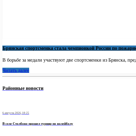
Брянская спортсменка стала чемпионкой России по пожарн
В борьбе за медали участвуют две спортсменки из Брянска, пр
Читать далее
Районные новости
6 августа 2026, 10:25
В селе Столбово прошел турнир по волейболу