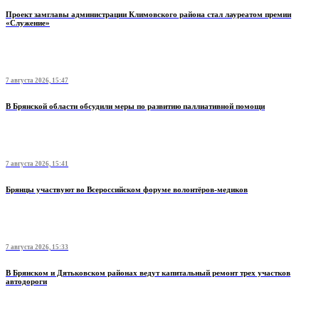
Проект замглавы администрации Климовского района стал лауреатом премии
«Служение»
7 августа 2026, 15:47
В Брянской области обсудили меры по развитию паллиативной помощи
7 августа 2026, 15:41
Брянцы участвуют во Всероссийском форуме волонтёров-медиков
7 августа 2026, 15:33
В Брянском и Дятьковском районах ведут капитальный ремонт трех участков
автодороги