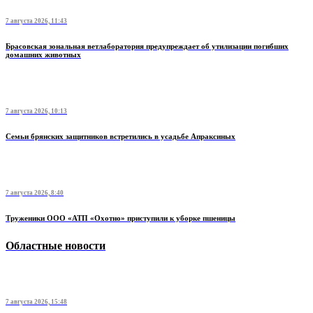
7 августа 2026, 11:43
Брасовская зональная ветлаборатория предупреждает об утилизации погибших
домашних животных
7 августа 2026, 10:13
Семьи брянских защитников встретились в усадьбе Апраксиных
7 августа 2026, 8:40
Труженики ООО «АТП «Охотно» приступили к уборке пшеницы
Областные новости
7 августа 2026, 15:48