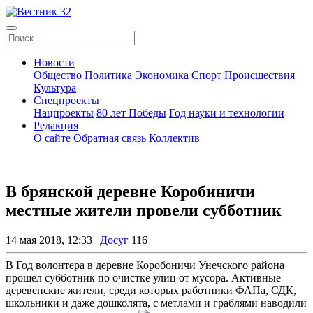
Новости
Общество
Политика
Экономика
Спорт
Происшествия
Культура
Спецпроекты
Нацпроекты
80 лет Победы
Год науки и технологии
Редакция
О сайте
Обратная связь
Коллектив
В брянской деревне Коробиничи
местные жители провели субботник
14 мая 2018, 12:33 |
Досуг
116
В Год волонтера в деревне Коробоничи Унечского района
прошел субботник по очистке улиц от мусора. Активные
деревенские жители, среди которых работники ФАПа, СДК,
школьники и даже дошколята, с метлами и граблями наводили