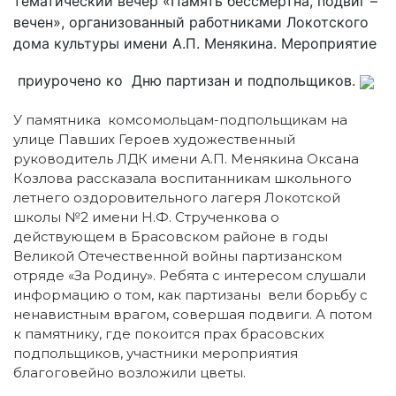
тематический вечер «Память бессмертна, подвиг –
вечен», организованный работниками Локотского
дома культуры имени А.П. Менякина. Мероприятие
приурочено ко Дню партизан и подпольщиков.
У памятника комсомольцам-подпольщикам на
улице Павших Героев художественный
руководитель ЛДК имени А.П. Менякина Оксана
Козлова рассказала воспитанникам школьного
летнего оздоровительного лагеря Локотской
школы №2 имени Н.Ф. Струченкова о
действующем в Брасовском районе в годы
Великой Отечественной войны партизанском
отряде «За Родину». Ребята с интересом слушали
информацию о том, как партизаны вели борьбу с
ненавистным врагом, совершая подвиги. А потом
к памятнику, где покоится прах брасовских
подпольщиков, участники мероприятия
благоговейно возложили цветы.