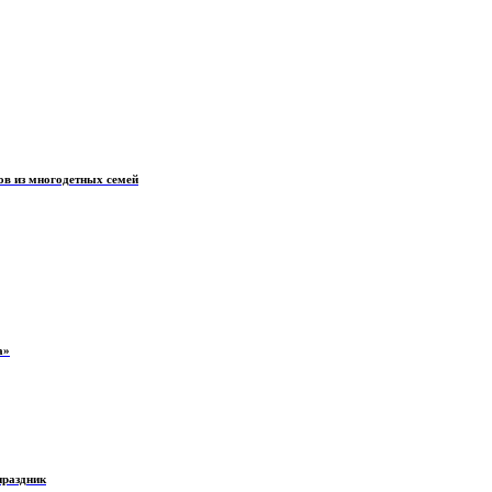
ов из многодетных семей
а»
праздник