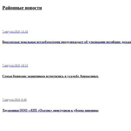
Районные новости
7 августа 2026, 11:43
Брасовская зональная ветлаборатория предупреждает об утилизации погибших дом
7 августа 2026, 10:13
Семьи брянских защитников встретились в усадьбе Апраксиных
7 августа 2026, 8:40
Труженики ООО «АТП «Охотно» приступили к уборке пшеницы