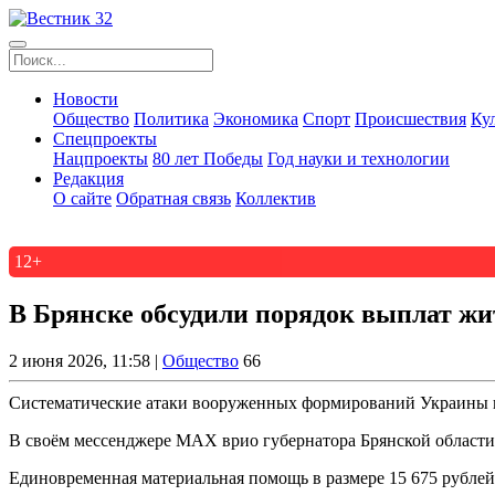
Новости
Общество
Политика
Экономика
Спорт
Происшествия
Ку
Спецпроекты
Нацпроекты
80 лет Победы
Год науки и технологии
Редакция
О сайте
Обратная связь
Коллектив
12+
В Брянске обсудили порядок выплат жи
2 июня 2026, 11:58 |
Общество
66
Систематические атаки вооруженных формирований Украины на
В своём мессенджере МАХ врио губернатора Брянской области 
Единовременная материальная помощь в размере 15 675 рублей