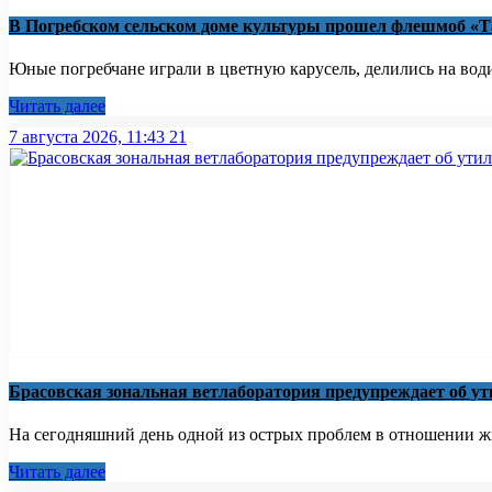
В Погребском сельском доме культуры прошел флешмоб «Т
Юные погребчане играли в цветную карусель, делились на водит
Читать далее
7 августа 2026, 11:43
21
Брасовская зональная ветлаборатория предупреждает об 
На сегодняшний день одной из острых проблем в отношении жи
Читать далее