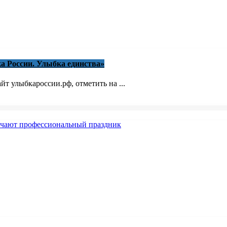
а России. Улыбка единства»
йт улыбкароссии.рф, отметить на ...