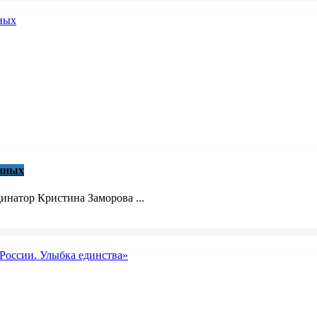
синых
инатор Кристина Заморова ...