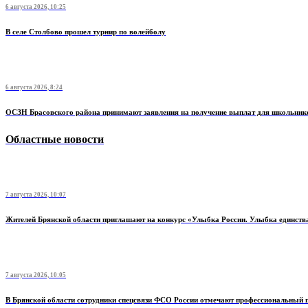
6 августа 2026, 10:25
В селе Столбово прошел турнир по волейболу
6 августа 2026, 8:24
ОСЗН Брасовского района принимают заявления на получение выплат для школьник
Областные новости
7 августа 2026, 10:07
Жителей Брянской области приглашают на конкурс «Улыбка России. Улыбка единств
7 августа 2026, 10:05
В Брянской области сотрудники спецсвязи ФСО России отмечают профессиональный 