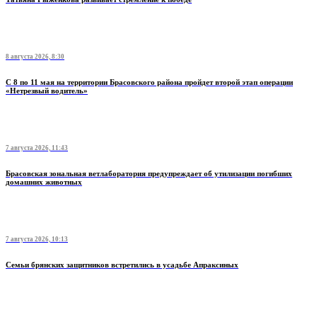
8 августа 2026, 8:30
С 8 по 11 мая на территории Брасовского района пройдет второй этап операции
«Нетрезвый водитель»
7 августа 2026, 11:43
Брасовская зональная ветлаборатория предупреждает об утилизации погибших
домашних животных
7 августа 2026, 10:13
Семьи брянских защитников встретились в усадьбе Апраксиных