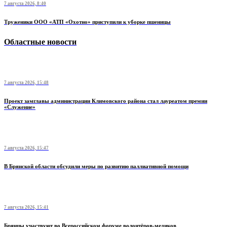
7 августа 2026, 8:40
Труженики ООО «АТП «Охотно» приступили к уборке пшеницы
Областные новости
7 августа 2026, 15:48
Проект замглавы администрации Климовского района стал лауреатом премии
«Служение»
7 августа 2026, 15:47
В Брянской области обсудили меры по развитию паллиативной помощи
7 августа 2026, 15:41
Брянцы участвуют во Всероссийском форуме волонтёров-медиков