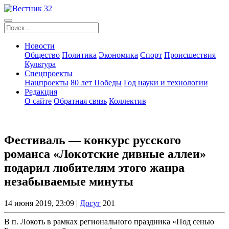
Новости
Общество
Политика
Экономика
Спорт
Происшествия
Культура
Спецпроекты
Нацпроекты
80 лет Победы
Год науки и технологии
Редакция
О сайте
Обратная связь
Коллектив
Фестиваль — конкурс русского
романса «Локотские дивные аллеи»
подарил любителям этого жанра
незабываемые минуты
14 июня 2019, 23:09 |
Досуг
201
В п. Локоть в рамках регионального праздника «Под сенью