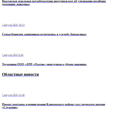
Брасовская зональная ветлаборатория предупреждает об утилизации погибших
домашних животных
7 августа 2026, 10:13
Семьи брянских защитников встретились в усадьбе Апраксиных
7 августа 2026, 8:40
Труженики ООО «АТП «Охотно» приступили к уборке пшеницы
Областные новости
7 августа 2026, 15:48
Проект замглавы администрации Климовского района стал лауреатом премии
«Служение»