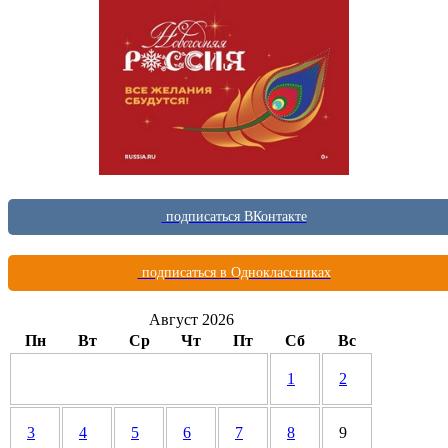
подписаться ВКонтакте
подписаться в Одноклассниках
Август 2026
Пн
Вт
Ср
Чт
Пт
Сб
Вс
1
2
3
4
5
6
7
8
9