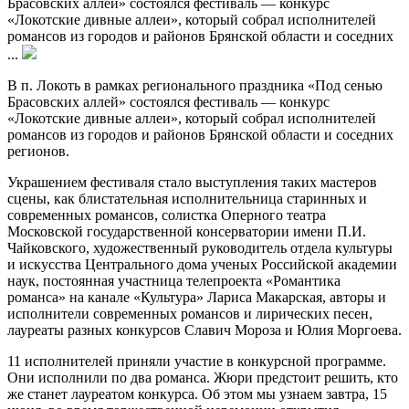
Брасовских аллей» состоялся фестиваль — конкурс
«Локотские дивные аллеи», который собрал исполнителей
романсов из городов и районов Брянской области и соседних
...
В п. Локоть в рамках регионального праздника «Под сенью
Брасовских аллей» состоялся фестиваль — конкурс
«Локотские дивные аллеи», который собрал исполнителей
романсов из городов и районов Брянской области и соседних
регионов.
Украшением фестиваля стало выступления таких мастеров
сцены, как блистательная исполнительница старинных и
современных романсов, солистка Оперного театра
Московской государственной консерватории имени П.И.
Чайковского, художественный руководитель отдела культуры
и искусства Центрального дома ученых Российской академии
наук, постоянная участница телепроекта «Романтика
романса» на канале «Культура» Лариса Макарская, авторы и
исполнители современных романсов и лирических песен,
лауреаты разных конкурсов Славич Мороза и Юлия Моргоева.
11 исполнителей приняли участие в конкурсной программе.
Они исполнили по два романса. Жюри предстоит решить, кто
же станет лауреатом конкурса. Об этом мы узнаем завтра, 15