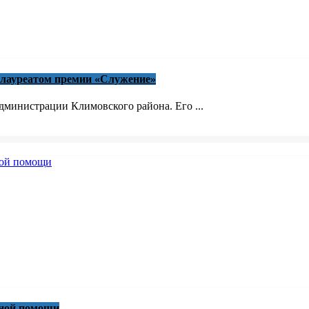
 лауреатом премии «Служение»
министрации Климовского района. Его ...
вной помощи