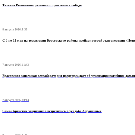
Татьяна Рыженкова развивает стремление к победе
8 августа 2026, 8:30
С 8 по 11 мая на территории Брасовского района пройдет второй этап операции «Нет
7 августа 2026, 11:43
Брасовская зональная ветлаборатория предупреждает об утилизации погибших дом
7 августа 2026, 10:13
Семьи брянских защитников встретились в усадьбе Апраксиных