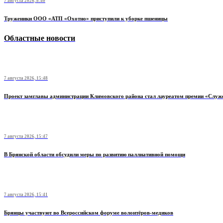
7 августа 2026, 8:40
Труженики ООО «АТП «Охотно» приступили к уборке пшеницы
Областные новости
7 августа 2026, 15:48
Проект замглавы администрации Климовского района стал лауреатом премии «Служ
7 августа 2026, 15:47
В Брянской области обсудили меры по развитию паллиативной помощи
7 августа 2026, 15:41
Брянцы участвуют во Всероссийском форуме волонтёров-медиков