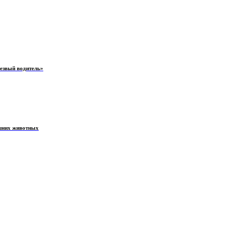
резвый водитель»
ашних животных