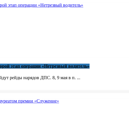
торой этап операции «Нетрезвый водитель»
ут рейды нарядов ДПС. 8, 9 мая в п. ...