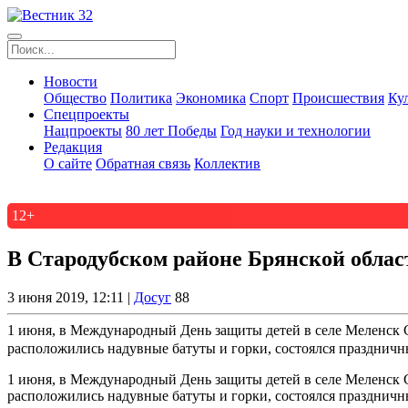
Новости
Общество
Политика
Экономика
Спорт
Происшествия
Ку
Спецпроекты
Нацпроекты
80 лет Победы
Год науки и технологии
Редакция
О сайте
Обратная связь
Коллектив
12+
В Стародубском районе Брянской облас
3 июня 2019, 12:11 |
Досуг
88
1 июня, в Международный День защиты детей в селе Меленск С
расположились надувные батуты и горки, состоялся праздничны
1 июня, в Международный День защиты детей в селе Меленск С
расположились надувные батуты и горки, состоялся празднич