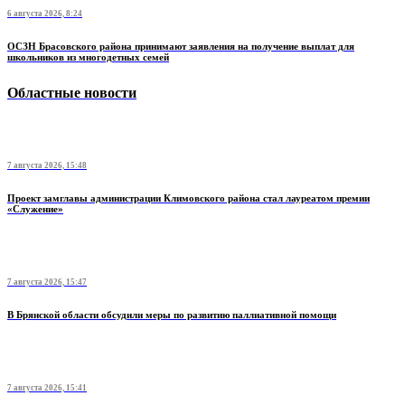
6 августа 2026, 8:24
ОСЗН Брасовского района принимают заявления на получение выплат для
школьников из многодетных семей
Областные новости
7 августа 2026, 15:48
Проект замглавы администрации Климовского района стал лауреатом премии
«Служение»
7 августа 2026, 15:47
В Брянской области обсудили меры по развитию паллиативной помощи
7 августа 2026, 15:41