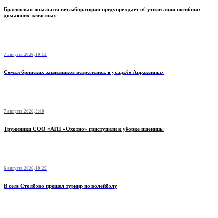
Брасовская зональная ветлаборатория предупреждает об утилизации погибших
домашних животных
7 августа 2026, 10:13
Семьи брянских защитников встретились в усадьбе Апраксиных
7 августа 2026, 8:40
Труженики ООО «АТП «Охотно» приступили к уборке пшеницы
6 августа 2026, 10:25
В селе Столбово прошел турнир по волейболу