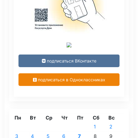
подписаться ВКонтакте
подписаться в Одноклассниках
Пн
Вт
Ср
Чт
Пт
Сб
Вс
1
2
3
4
5
6
7
8
9