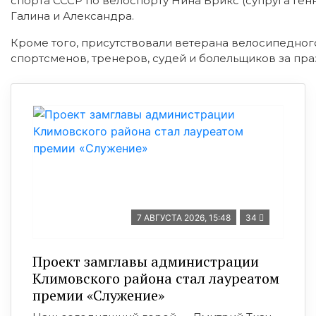
спорта СССР по велоспорту Нина Брикс (супруга Ген
Галина и Александра.
Кроме того, присутствовали ветерана велосипедног
спортсменов, тренеров, судей и болельщиков за пра
7 АВГУСТА 2026, 15:48
34
Проект замглавы администрации
Климовского района стал лауреатом
премии «Служение»