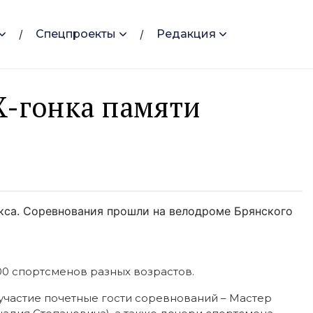
Спецпроекты
Редакция
X-гонка памяти
икса. Соревнования прошли на велодроме Брянского
00 спортсменов разных возрастов.
частие почетные гости соревнований – Мастер