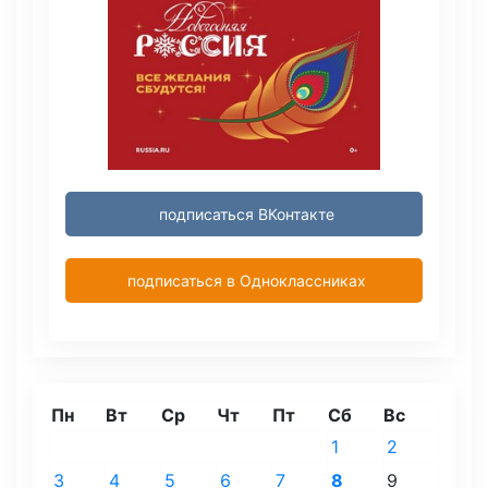
подписаться ВКонтакте
подписаться в Одноклассниках
Пн
Вт
Ср
Чт
Пт
Сб
Вс
1
2
3
4
5
6
7
8
9