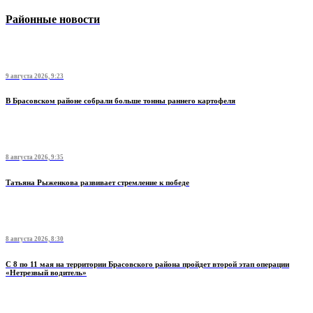
Районные новости
9 августа 2026, 9:23
В Брасовском районе собрали больше тонны раннего картофеля
8 августа 2026, 9:35
Татьяна Рыженкова развивает стремление к победе
8 августа 2026, 8:30
С 8 по 11 мая на территории Брасовского района пройдет второй этап операции
«Нетрезвый водитель»