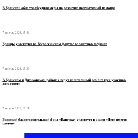
В Брянской области обсудили меры по развитию паллиативной помощи
7 августа 2026, 15:41
Брянцы участвуют во Всероссийском форуме волонтёров-медиков
7 августа 2026, 15:33
В Брянском и Дятьковском районах ведут капитальный ремонт трех участков
автодороги
7 августа 2026, 15:18
Брянский благотворительный фонд «Ванечка» участвует в акции «Дети вместо
цветов»