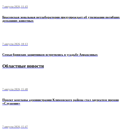
7 августа 2026, 11:43
Брасовская зональная ветлаборатория предупреждает об утилизации погибших
домашних животных
7 августа 2026, 10:13
Семьи брянских защитников встретились в усадьбе Апраксиных
Областные новости
7 августа 2026, 15:48
Проект замглавы администрации Климовского района стал лауреатом премии
«Служение»
7 августа 2026, 15:47