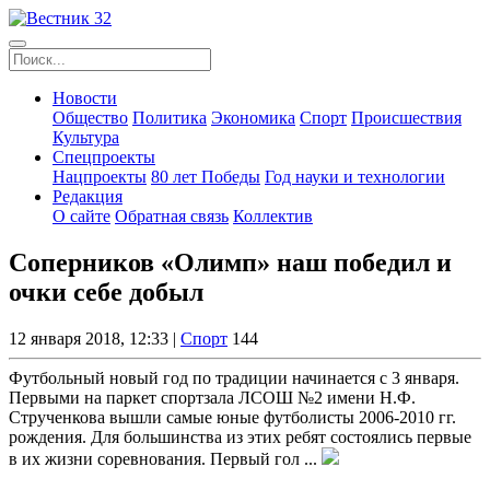
Новости
Общество
Политика
Экономика
Спорт
Происшествия
Культура
Спецпроекты
Нацпроекты
80 лет Победы
Год науки и технологии
Редакция
О сайте
Обратная связь
Коллектив
Соперников «Олимп» наш победил и
очки себе добыл
12 января 2018, 12:33 |
Спорт
144
Футбольный новый год по традиции начинается с 3 января.
Первыми на паркет спортзала ЛСОШ №2 имени Н.Ф.
Струченкова вышли самые юные футболисты 2006-2010 гг.
рождения. Для большинства из этих ребят состоялись первые
в их жизни соревнования. Первый гол ...