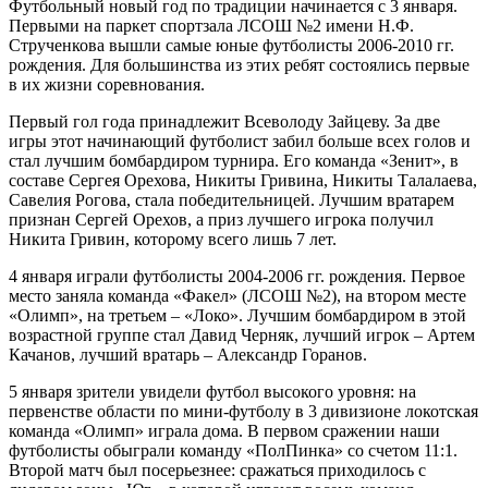
Футбольный новый год по традиции начинается с 3 января.
Первыми на паркет спортзала ЛСОШ №2 имени Н.Ф.
Струченкова вышли самые юные футболисты 2006-2010 гг.
рождения. Для большинства из этих ребят состоялись первые
в их жизни соревнования.
Первый гол года принадлежит Всеволоду Зайцеву. За две
игры этот начинающий футболист забил больше всех голов и
стал лучшим бомбардиром турнира. Его команда «Зенит», в
составе Сергея Орехова, Никиты Гривина, Никиты Талалаева,
Савелия Рогова, стала победительницей. Лучшим вратарем
признан Сергей Орехов, а приз лучшего игрока получил
Никита Гривин, которому всего лишь 7 лет.
4 января играли футболисты 2004-2006 гг. рождения. Первое
место заняла команда «Факел» (ЛСОШ №2), на втором месте
«Олимп», на третьем – «Локо». Лучшим бомбардиром в этой
возрастной группе стал Давид Черняк, лучший игрок – Артем
Качанов, лучший вратарь – Александр Горанов.
5 января зрители увидели футбол высокого уровня: на
первенстве области по мини-футболу в 3 дивизионе локотская
команда «Олимп» играла дома. В первом сражении наши
футболисты обыграли команду «ПолПинка» со счетом 11:1.
Второй матч был посерьезнее: сражаться приходилось с