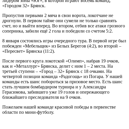
лидером зоны «Юг», в которой играют восемь команд,
«Городом 32» Брянск.
Пропустив первыми 2 мяча в свои ворота, локотчане не
дрогнули. В первом тайме они сумели не только сравнять
счет, но и выйти вперед. Во втором, отбив все атаки грозного
соперника, забили ещё 2 гола и победили со счетом 5:2.
8 января состоялись игры очередного тура. В первой игре был
побежден «Мебельщик» из Белых Берегов (4:2), во второй –
«Пересвет» Брянска (11:2).
После первого круга локотской «Олимп», набрав 19 очков,
как и «Металлург» Брянска, делит с ним 1 – 2 места. На
третьей ступени – «Город – 32» Брянск с 18 очками. На
четвертой позиции команда «Радогощь» из Погара. У нашей
команды есть шанс побороться за призовое место. Есть шанс
стать лучшим бомбардиром турнира и у Александра
Герасимова, забившего уже 19 голов и опережающего
ближайшего преследователя на 9 очков.
Пожелаем нашей команде красивой победы в первенстве
области по мини-футболу.