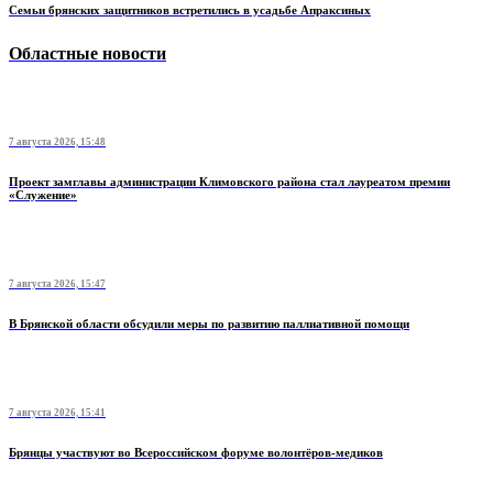
Семьи брянских защитников встретились в усадьбе Апраксиных
Областные новости
7 августа 2026, 15:48
Проект замглавы администрации Климовского района стал лауреатом премии
«Служение»
7 августа 2026, 15:47
В Брянской области обсудили меры по развитию паллиативной помощи
7 августа 2026, 15:41
Брянцы участвуют во Всероссийском форуме волонтёров-медиков