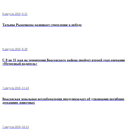
8 августа 2026, 9:35
Татьяна Рыженкова развивает стремление к победе
8 августа 2026, 8:30
С 8 по 11 мая на территории Брасовского района пройдет второй этап операции
«Нетрезвый водитель»
7 августа 2026, 11:43
Брасовская зональная ветлаборатория предупреждает об утилизации погибших
домашних животных
7 августа 2026, 10:13