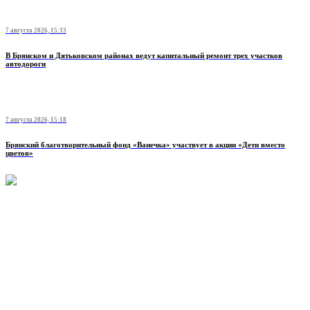
7 августа 2026, 15:33
В Брянском и Дятьковском районах ведут капитальный ремонт трех участков
автодороги
7 августа 2026, 15:18
Брянский благотворительный фонд «Ванечка» участвует в акции «Дети вместо
цветов»