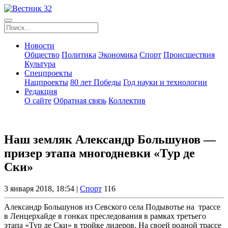
Новости
Общество
Политика
Экономика
Спорт
Происшествия
Культура
Спецпроекты
Нацпроекты
80 лет Победы
Год науки и технологии
Редакция
О сайте
Обратная связь
Коллектив
Наш земляк Александр Большунов —
призер этапа многодневки «Тур де
Ски»
3 января 2018, 18:54 |
Спорт
116
Александр Большунов из Севского села Подывотье на трассе
в Ленцерхайде в гонках преследования в рамках третьего
этапа «Тур де Ски» в тройке лидеров. На своей родной трассе