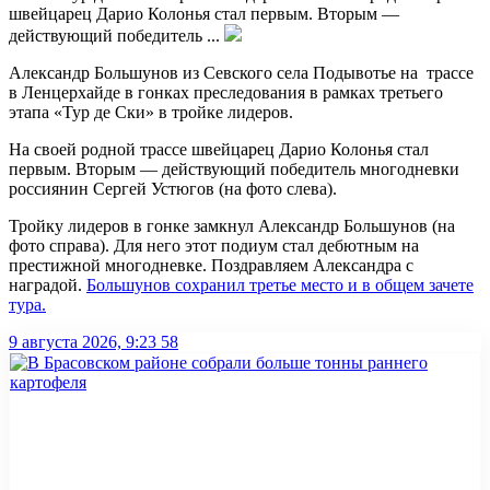
швейцарец Дарио Колонья стал первым. Вторым —
действующий победитель ...
Александр Большунов из Севского села Подывотье на трассе
в Ленцерхайде в гонках преследования в рамках третьего
этапа «Тур де Ски» в тройке лидеров.
На своей родной трассе швейцарец Дарио Колонья стал
первым.
Вторым — действующий победитель многодневки
россиянин Сергей Устюгов (на фото слева).
Тройку лидеров в гонке замкнул Александр Большунов (на
фото справа). Для него этот подиум стал дебютным на
престижной многодневке. Поздравляем Александра с
наградой.
Большунов сохранил третье место и в общем зачете
тура.
9 августа 2026, 9:23
58