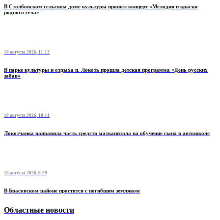
В Столбовском сельском доме культуры прошел концерт «Мелодии и краски
родного села»
10 августа 2026, 11:13
В парке культуры и отдыха п. Локоть прошла детская программа «День русских
забав»
10 августа 2026, 10:11
Локотчанка направила часть средств маткапитала на обучение сына в автошколе
10 августа 2026, 9:29
В Брасовском районе простятся с погибшим земляком
Областные новости