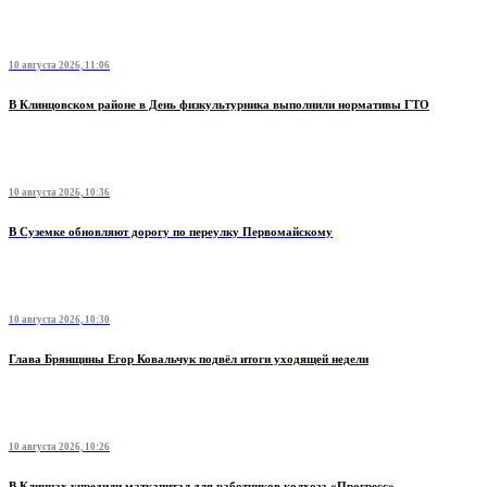
10 августа 2026, 11:06
В Клинцовском районе в День физкультурника выполнили нормативы ГТО
10 августа 2026, 10:36
В Суземке обновляют дорогу по переулку Первомайскому
10 августа 2026, 10:30
Глава Брянщины Егор Ковальчук подвёл итоги уходящей недели
10 августа 2026, 10:26
В Клинцах учредили маткапитал для работников колхоза «Прогресс»