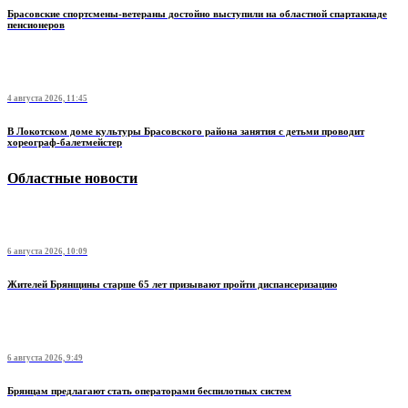
Брасовские спортсмены-ветераны достойно выступили на областной спартакиаде
пенсионеров
4 августа 2026, 11:45
В Локотском доме культуры Брасовского района занятия с детьми проводит
хореограф-балетмейстер
Областные новости
6 августа 2026, 10:09
Жителей Брянщины старше 65 лет призывают пройти диспансеризацию
6 августа 2026, 9:49
Брянцам предлагают стать оперaторами бeспилотных систeм