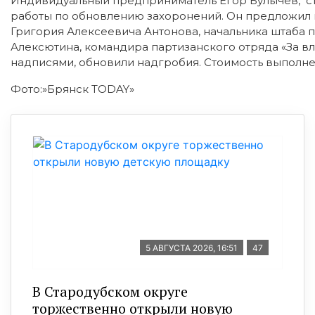
Индивидуальный предприниматель Егор Булычев, с
работы по обновлению захоронений. Он предложил н
Григория Алексеевича Антонова, начальника штаба 
Алексютина, командира партизанского отряда «За вл
надписями, обновили надгробия. Стоимость выполнен
Фото:»Брянск TODAY»
5 АВГУСТА 2026, 16:51
47
В Стародубском округе
торжественно открыли новую