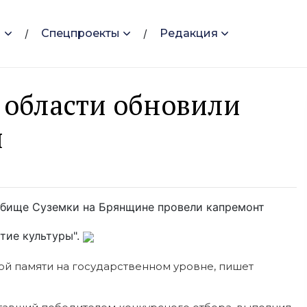
и
Спецпроекты
Редакция
й области обновили
я
дбище Суземки на Брянщине провели капремонт
тие культуры".
ой памяти на государственном уровне, пишет