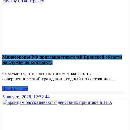
Минобoроны РФ приглaшaетжитeлeй Брянской области
на службу по контракту
Отмечается, что контрактником может стать
совершеннолетний гражданин, годный по состоянию ...
Читать далее
5 августа 2026, 12:52
44