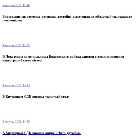
5 августа 2026, 11:16
Брасовские спортсмены-ветераны достойно выступили на областной спартакиаде
пенсионеров
4 августа 2026, 11:45
В Локотском доме культуры Брасовского района занятия с детьми проводит
хореограф-балетмейстер
3 августа 2026, 14:44
В Крупецком СДК прошел «круглый стол»
3 августа 2026, 14:39
В Крупецком СДК прошла акция «Нить дружбы»