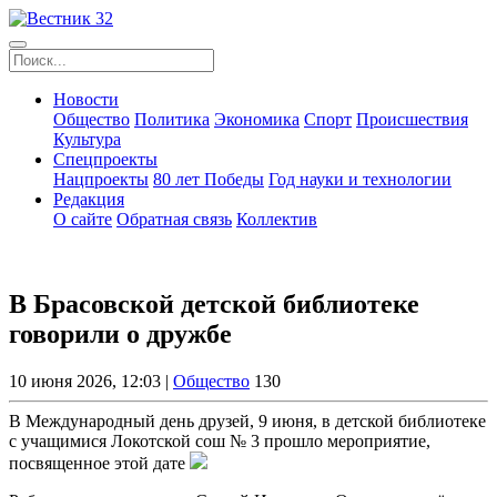
Новости
Общество
Политика
Экономика
Спорт
Происшествия
Культура
Спецпроекты
Нацпроекты
80 лет Победы
Год науки и технологии
Редакция
О сайте
Обратная связь
Коллектив
В Брасовской детской библиотеке
говорили о дружбе
10 июня 2026, 12:03 |
Общество
130
В Международный день друзей, 9 июня, в детской библиотеке
с учащимися Локотской сош № 3 прошло мероприятие,
посвященное этой дате