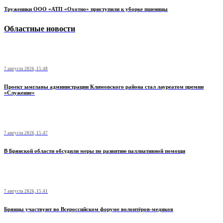
Труженики ООО «АТП «Охотно» приступили к уборке пшеницы
Областные новости
7 августа 2026, 15:48
Проект замглавы администрации Климовского района стал лауреатом премии
«Служение»
7 августа 2026, 15:47
В Брянской области обсудили меры по развитию паллиативной помощи
7 августа 2026, 15:41
Брянцы участвуют во Всероссийском форуме волонтёров-медиков