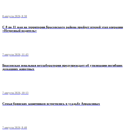
8 августа 2026, 8:30
С 8 по 11 мая на территории Брасовского района пройдет второй этап операции
«Нетрезвый водитель»
7 августа 2026, 11:43
Брасовская зональная ветлаборатория предупреждает об утилизации погибших
домашних животных
7 августа 2026, 10:13
Семьи брянских защитников встретились в усадьбе Апраксиных
7 августа 2026, 8:40