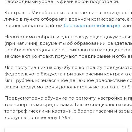
необходимый уровень физической подготовки.
Контракт с Минобороны заключается на период от 1 г
лично в пункте отбора или военном комиссариате, а 
воспользоваться сайтом
беспилотныевойска.рф
или 
Необходимо собрать и сдать следующие документы: 
(при наличии), документы об образовании, свидетел
пройти собеседование с психологом и медицинско
заключают контракт, получают предписание и отбыва
Для поступивших на службу по контракту предусмотр
федерального бюджета при заключении контракта сос
млн рублей. Ежемесячное денежное довольствие сос
задач предусмотрены дополнительные выплаты от 5 
Предусмотрено обучение по ремонту, настройке и 
транспортными средствами. Также специалисты осва
топографическими картами, с боеприпасами и взр
доступна по телефону 117#4.