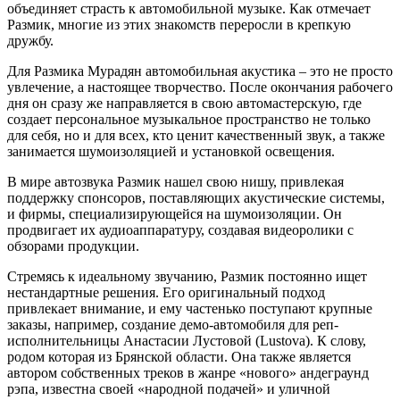
объединяет страсть к автомобильной музыке. Как отмечает
Размик, многие из этих знакомств переросли в крепкую
дружбу.
Для Размика Мурадян автомобильная акустика – это не просто
увлечение, а настоящее творчество. После окончания рабочего
дня он сразу же направляется в свою автомастерскую, где
создает персональное музыкальное пространство не только
для себя, но и для всех, кто ценит качественный звук, а также
занимается шумоизоляцией и установкой освещения.
В мире автозвука Размик нашел свою нишу, привлекая
поддержку спонсоров, поставляющих акустические системы,
и фирмы, специализирующейся на шумоизоляции. Он
продвигает их аудиоаппаратуру, создавая видеоролики с
обзорами продукции.
Стремясь к идеальному звучанию, Размик постоянно ищет
нестандартные решения. Его оригинальный подход
привлекает внимание, и ему частенько поступают крупные
заказы, например, создание демо-автомобиля для реп-
исполнительницы Анастасии Лустовой (Lustova). К слову,
родом которая из Брянской области. Она также является
автором собственных треков в жанре «нового» андеграунд
рэпа, известна своей «народной подачей» и уличной