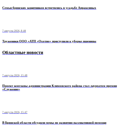
Семьи брянских защитников встретились в усадьбе Апраксиных
7 августа 2026, 8:40
Труженики ООО «АТП «Охотно» приступили к уборке пшеницы
Областные новости
7 августа 2026, 15:48
Проект замглавы администрации Климовского района стал лауреатом премии
«Служение»
7 августа 2026, 15:47
В Брянской области обсудили меры по развитию паллиативной помощи