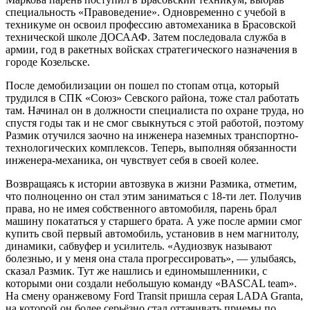
специальность «Правоведение». Одновременно с учебой в
техникуме он освоил профессию автомеханика в Брасовской
технической школе ДОСААФ. Затем последовала служба в
армии, год в ракетных войсках стратегического назначения в
городе Козельске.
После демобилизации он пошел по стопам отца, который
трудился в СПК «Союз» Севского района, тоже стал работать
там. Начинал он в должности специалиста по охране труда, но
спустя годы так и не смог свыкнуться с этой работой, поэтому
Размик отучился заочно на инженера наземных транспортно-
технологических комплексов. Теперь, выполняя обязанности
инженера-механика, он чувствует себя в своей колее.
Возвращаясь к истории автозвука в жизни Размика, отметим,
что полноценно он стал этим заниматься с 18-ти лет. Получив
права, но не имея собственного автомобиля, парень брал
машину покататься у старшего брата. А уже после армии смог
купить свой первый автомобиль, установив в нем магнитолу,
динамики, сабвуфер и усилитель. «Аудиозвук называют
болезнью, и у меня она стала прогрессировать», — улыбаясь,
сказал Размик. Тут же нашлись и единомышленники, с
которыми они создали небольшую команду «BASCAL team».
На смену оранжевому Ford Transit пришла серая LADA Granta,
на которой он более серьёзно стал оттачивать приемы по