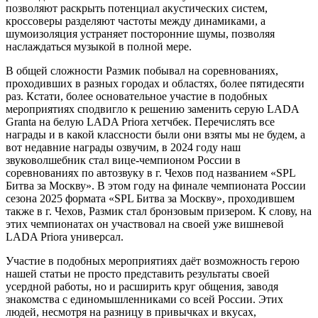
позволяют раскрыть потенциал акустических систем,
кроссоверы разделяют частоты между динамиками, а
шумоизоляция устраняет посторонние шумы, позволяя
наслаждаться музыкой в полной мере.
В общей сложности Размик побывал на соревнованиях,
проходивших в разных городах и областях, более пятидесяти
раз. Кстати, более основательное участие в подобных
мероприятиях сподвигло к решению заменить серую LADA
Granta на белую LADA Priora хетчбек. Перечислять все
награды и в какой классности были они взяты мы не будем, а
вот недавние награды озвучим, в 2024 году наш
звуковолшебник стал вице-чемпионом России в
соревнованиях по автозвуку в г. Чехов под названием «SPL
Битва за Москву». В этом году на финале чемпионата России
сезона 2025 формата «SPL Битва за Москву», проходившем
также в г. Чехов, Размик стал бронзовым призером. К слову, на
этих чемпионатах он участвовал на своей уже вишневой
LADA Priora универсал.
Участие в подобных мероприятиях даёт возможность герою
нашей статьи не просто представить результаты своей
усердной работы, но и расширить круг общения, заводя
знакомства с единомышленниками со всей России. Этих
людей, несмотря на разницу в привычках и вкусах,