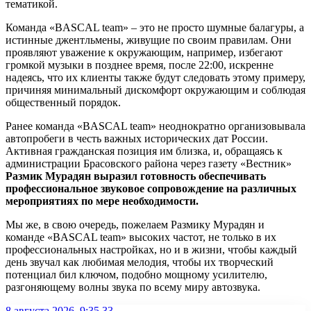
тематикой.
Команда «BASCAL team» – это не просто шумные балагуры, а
истинные джентльмены, живущие по своим правилам. Они
проявляют уважение к окружающим, например, избегают
громкой музыки в позднее время, после 22:00, искренне
надеясь, что их клиенты также будут следовать этому примеру,
причиняя минимальный дискомфорт окружающим и соблюдая
общественный порядок.
Ранее команда «BASCAL team» неоднократно организовывала
автопробеги в честь важных исторических дат России.
Активная гражданская позиция им близка, и, обращаясь к
администрации Брасовского района через газету «Вестник»
Размик Мурадян выразил готовность обеспечивать
профессиональное звуковое сопровождение на различных
мероприятиях по мере необходимости.
Мы же, в свою очередь, пожелаем Размику Мурадян и
команде «BASCAL team» высоких частот, не только в их
профессиональных настройках, но и в жизни, чтобы каждый
день звучал как любимая мелодия, чтобы их творческий
потенциал бил ключом, подобно мощному усилителю,
разгоняющему волны звука по всему миру автозвука.
8 августа 2026, 9:35
33