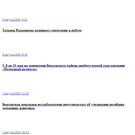
8 августа 2026, 9:35
Татьяна Рыженкова развивает стремление к победе
8 августа 2026, 8:30
С 8 по 11 мая на территории Брасовского района пройдет второй этап операции
«Нетрезвый водитель»
7 августа 2026, 11:43
Брасовская зональная ветлаборатория предупреждает об утилизации погибших
домашних животных
7 августа 2026, 10:13