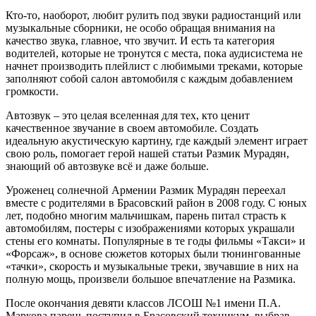
Кто-то, наоборот, любит рулить под звуки радиостанций или
музыкальные сборники, не особо обращая внимания на
качество звука, главное, что звучит. И есть та категория
водителей, которые не тронутся с места, пока аудисистема не
начнет производить плейлист с любимыми треками, которые
заполняют собой салон автомобиля с каждым добавлением
громкости.
Автозвук – это целая вселенная для тех, кто ценит
качественное звучание в своем автомобиле. Создать
идеальную акустическую картину, где каждый элемент играет
свою роль, помогает герой нашей статьи Размик Мурадян,
знающий об автозвуке всё и даже больше.
Уроженец солнечной Армении Размик Мурадян переехал
вместе с родителями в Брасовский район в 2008 году. С юных
лет, подобно многим мальчишкам, парень питал страсть к
автомобилям, постеры с изображениями которых украшали
стены его комнаты. Популярные в те годы фильмы «Такси» и
«Форсаж», в основе сюжетов которых были тюнингованные
«тачки», скорость и музыкальные треки, звучавшие в них на
полную мощь, произвели большое впечатление на Размика.
После окончания девяти классов ЛСОШ №1 имени П.А.
Маркова парень поступил в Брасовский техникум, выбрав