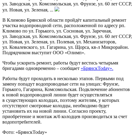
ул. Заводская, ул. Комсомольская, ул. Фрунзе, ул. 60 лет СССР,
ул. Новая, ул. Зеленая, ...
В
Климово Брянской области пройдёт капитальный ремонт
участка водопроводной сети, расположенной по
адресу рп.
Климово по
ул.
Горького, ул.
Сосновая, ул.
Заречная,
ул.
Заводская, ул.
Комсомольская, ул.
Фрунзе, ул. 60 лет СССР,
ул.
Новая, ул.
Зеленая, ул.
Полевая, ул.
Механизаторов,
ул.
Ковалевского, ул.
Гагарина, ул.
Щорса,
кв-л
Микрорайон.
Подрядчиком выступит ООО
«
Олимп
».
Чтобы ускорить ремонт, работы будут вестись четырьмя
бригадами одновременно – сообщает
«БрянскToday».
Работы будут проходить в
несколько этапов. Первыми под
замену попадут водопроводные сети на
улицах: Фрунзе,
Горького, Гагарина, Комсомольская. Подключение абонентов
к
новой водопроводной линии будет осуществляться
в
существующих колодцах, поэтому жителям, у
которых
отсутствуют смотровые колодцы, необходимо будет
установить их
на
новой линии. Согласно проекту,
приобретение и
монтаж
ж/б
колодцев производиться за
счет
водопотребителей.
Фото: «БрянскToday»