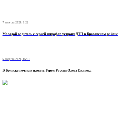
7 августа 2026, 9:22
Молодой водитель с серией штрафов устроил ДТП в Брасовском районе
6 августа 2026, 16:51
В Брянске почтили память Героя России Олега Визнюка