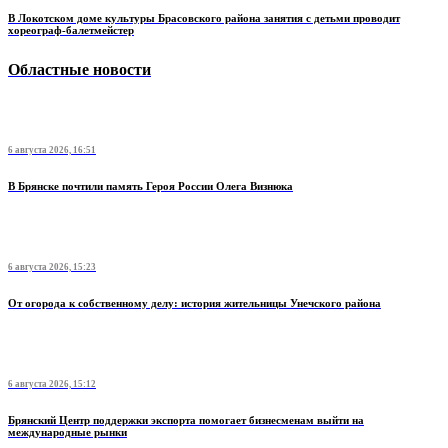
В Локотском доме культуры Брасовского района занятия с детьми проводит
хореограф-балетмейстер
Областные новости
6 августа 2026, 16:51
В Брянске почтили память Героя России Олега Визнюка
6 августа 2026, 15:23
От огорода к собственному делу: история жительницы Унечского района
6 августа 2026, 15:12
Брянский Центр поддержки экспорта помогает бизнесменам выйти на
международные рынки