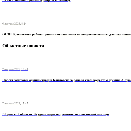
В селе Столбово прошел турнир по волейболу
6 августа 2026, 8:24
ОСЗН Брасовского района принимают заявления на получение выплат для школьник
Областные новости
7 августа 2026, 15:48
Проект замглавы администрации Климовского района стал лауреатом премии «Служ
7 августа 2026, 15:47
В Брянской области обсудили меры по развитию паллиативной помощи