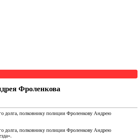
ндрея Фроленкова
ого долга, полковнику полиции Фроленкову Андрею
го
долга, полковнику полиции Фроленкову Андрею
зда».