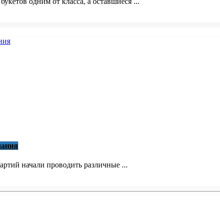
кетов одним от класса, а оставшиеся ...
пания
ртий начали проводить различные ...