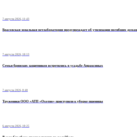
7 августа 2026, 11:43
Брасовская зональная ветлаборатория предупреждает об утилизации погибших дом
7 августа 2026, 10:13
Семьи брянских защитников встретились в усадьбе Апраксиных
7 августа 2026, 8:40
Труженики ООО «АТП «Охотно» приступили к уборке пшеницы
6 августа 2026, 10:25