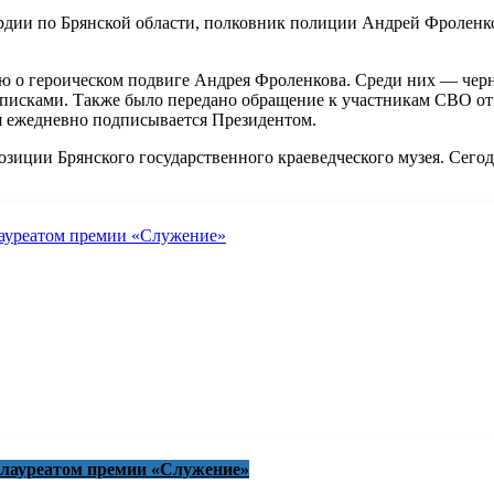
ардии по Брянской области, полковник полиции Андрей Фроленк
ю о героическом подвиге Андрея Фроленкова. Среди них — чер
со списками. Также было передано обращение к участникам СВ
ая ежедневно подписывается Президентом.
зиции Брянского государственного краеведческого музея. Сегод
 лауреатом премии «Служение»