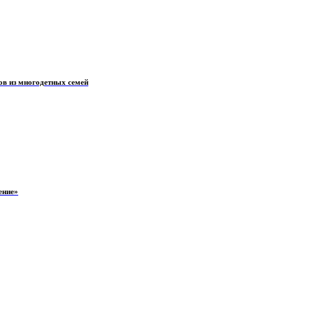
ов из многодетных семей
ение»