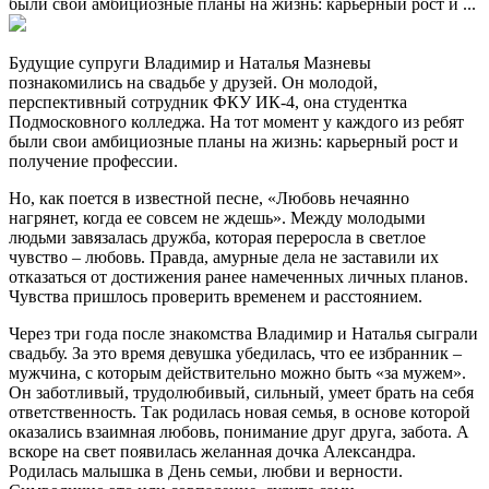
были свои амбициозные планы на жизнь: карьерный рост и ...
Будущие супруги Владимир и Наталья Мазневы
познакомились на свадьбе у друзей. Он молодой,
перспективный сотрудник ФКУ ИК-4, она студентка
Подмосковного колледжа. На тот момент у каждого из ребят
были свои амбициозные планы на жизнь: карьерный рост и
получение профессии.
Но, как поется в известной песне, «Любовь нечаянно
нагрянет, когда ее совсем не ждешь». Между молодыми
людьми завязалась дружба, которая переросла в светлое
чувство – любовь. Правда, амурные дела не заставили их
отказаться от достижения ранее намеченных личных планов.
Чувства пришлось проверить временем и расстоянием.
Через три года после знакомства Владимир и Наталья сыграли
свадьбу. За это время девушка убедилась, что ее избранник –
мужчина, с которым действительно можно быть «за мужем».
Он заботливый, трудолюбивый, сильный, умеет брать на себя
ответственность. Так родилась новая семья, в основе которой
оказались взаимная любовь, понимание друг друга, забота. А
вскоре на свет появилась желанная дочка Александра.
Родилась малышка в День семьи, любви и верности.