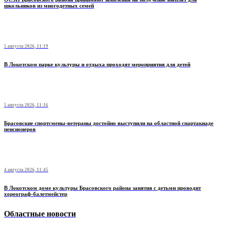
школьников из многодетных семей
5 августа 2026, 11:19
В Локотском парке культуры и отдыха проходят мероприятия для детей
5 августа 2026, 11:16
Брасовские спортсмены-ветераны достойно выступили на областной спартакиаде
пенсионеров
4 августа 2026, 11:45
В Локотском доме культуры Брасовского района занятия с детьми проводит
хореограф-балетмейстер
Областные новости