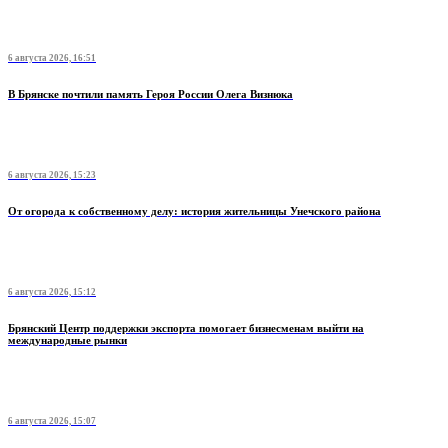
6 августа 2026, 16:51
В Брянске почтили память Героя России Олега Визнюка
6 августа 2026, 15:23
От огорода к собственному делу: история жительницы Унечского района
6 августа 2026, 15:12
Брянский Центр поддержки экспорта помогает бизнесменам выйти на
международные рынки
6 августа 2026, 15:07