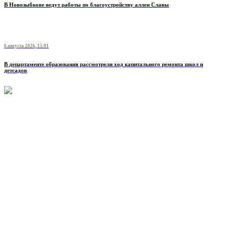
В Новозыбкове ведут работы по благоустройству аллеи Славы
6 августа 2026, 15:01
В департаменте образования рассмотрели ход капитального ремонта школ и
детсадов