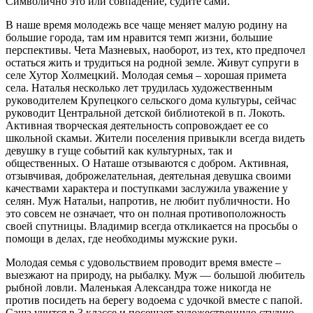
Символично это или совпадение, судите сами.
В наше время молодежь все чаще меняет малую родину на
большие города, там им нравится темп жизни, большие
перспективы. Чета Мазневых, наоборот, из тех, кто предпочел
остаться жить и трудиться на родной земле. Живут супруги в
селе Хутор Холмецкий. Молодая семья – хорошая примета
села. Наталья несколько лет трудилась художественным
руководителем Крупецкого сельского дома культуры, сейчас
руководит Центральной детской библиотекой в п. Локоть.
Активная творческая деятельность сопровождает ее со
школьной скамьи. Жители поселения привыкли всегда видеть
девушку в гуще событий как культурных, так и
общественных. О Наташе отзываются с добром. Активная,
отзывчивая, доброжелательная, деятельная девушка своими
качествами характера и поступками заслужила уважение у
селян. Муж Натальи, напротив, не любит публичности. Но
это совсем не означает, что он полная противоположность
своей спутницы. Владимир всегда откликается на просьбы о
помощи в делах, где необходимы мужские руки.
Молодая семья с удовольствием проводит время вместе –
выезжают на природу, на рыбалку. Муж — большой любитель
рыбной ловли. Маленькая Александра тоже никогда не
против посидеть на берегу водоема с удочкой вместе с папой.
Саша учится в 3 классе и посещает художественную студию.