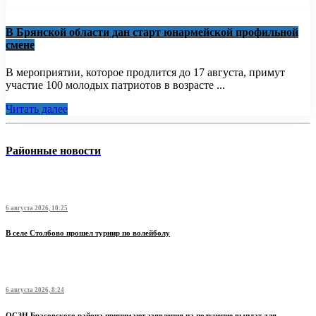
В Брянской области дан старт юнармейской профильной
смене
В мероприятии, которое продлится до 17 августа, примут
участие 100 молодых патриотов в возрасте ...
Читать далее
Районные новости
6 августа 2026, 10:25
В селе Столбово прошел турнир по волейболу
6 августа 2026, 8:24
ОСЗН Брасовского района принимают заявления на получение выплат для