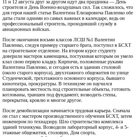
11 и 12 августа друг за другом идут два праздника — День
строителя и День Военно-воздушных сил. Так
сложилось, что
для героя нашей статьи Валентина Елизаровича Павленко обе
даты стали одними из самых важных в календаре, ведь он
профессиональный строитель, проходивший службу в
авиационных войсках.
После окончания восьми классов ЛСШ №1 Валентин
Павленко, следуя примеру старшего брата, поступил в БСХТ
на строительное отделение. На втором курсе студенту
доверили мастерок каменщика, постукивая которым он умело
клал свою первую кладку. Кирпичи, положенные руками
Валентина Павленко, и сегодня есть в зданиях столовой
(около старого корпуса), двухэтажного общежития по улице
Студенческой, трехэтажного основного корпуса, бывшего
кинотеатра, прокуратуры. В техникуме он научился
планировать местность под строительные объекты, готовить
котлованы, траншеи под фундамент, возводить стены,
перекрытия, кровлю и многое другое.
После демобилизации начинается трудовая карьера. Сначала
он стал с мастером производственного обучения БСХТ, затем
инженером по технадзору. Шло строительство комплекса
зданий техникума. Возводили лабораторный корпус, 4- и 5-
этажные общежития, столовую, Дом спорта,