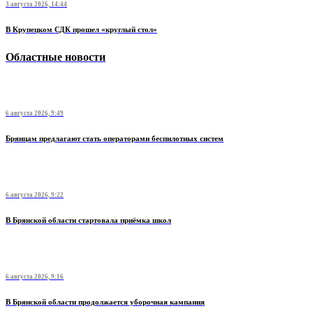
3 августа 2026, 14:44
В Крупецком СДК прошел «круглый стол»
Областные новости
6 августа 2026, 9:49
Брянцам предлагают стать оперaторами бeспилотных систeм
6 августа 2026, 9:22
В Брянской области стартовала приёмка школ
6 августа 2026, 9:16
В Брянской области продолжается уборочная кампания