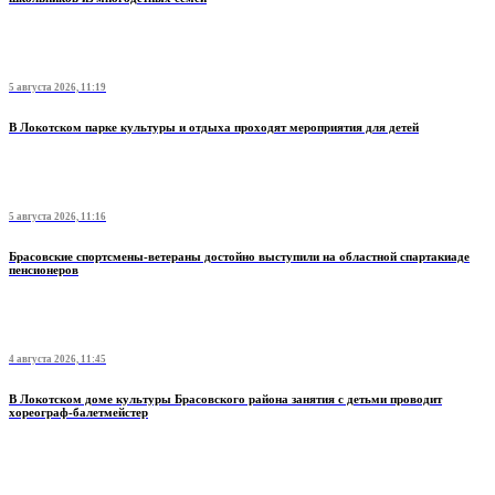
5 августа 2026, 11:19
В Локотском парке культуры и отдыха проходят мероприятия для детей
5 августа 2026, 11:16
Брасовские спортсмены-ветераны достойно выступили на областной спартакиаде
пенсионеров
4 августа 2026, 11:45
В Локотском доме культуры Брасовского района занятия с детьми проводит
хореограф-балетмейстер