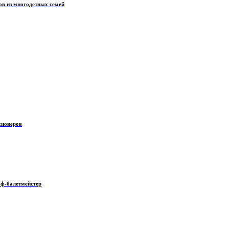
ов из многодетных семей
сионеров
аф-балетмейстер