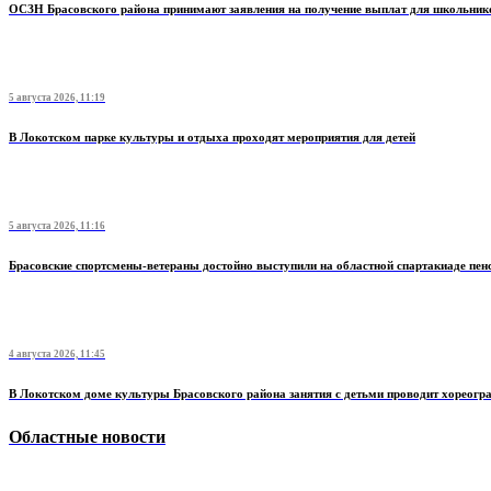
ОСЗН Брасовского района принимают заявления на получение выплат для школьник
5 августа 2026, 11:19
В Локотском парке культуры и отдыха проходят мероприятия для детей
5 августа 2026, 11:16
Брасовские спортсмены-ветераны достойно выступили на областной спартакиаде пен
4 августа 2026, 11:45
В Локотском доме культуры Брасовского района занятия с детьми проводит хореогр
Областные новости