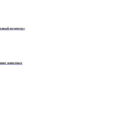
резвый водитель»
ашних животных