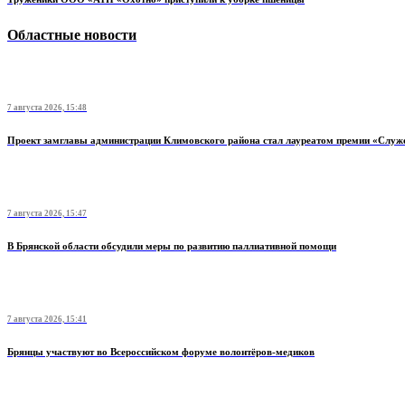
Областные новости
7 августа 2026, 15:48
Проект замглавы администрации Климовского района стал лауреатом премии «Служ
7 августа 2026, 15:47
В Брянской области обсудили меры по развитию паллиативной помощи
7 августа 2026, 15:41
Брянцы участвуют во Всероссийском форуме волонтёров-медиков