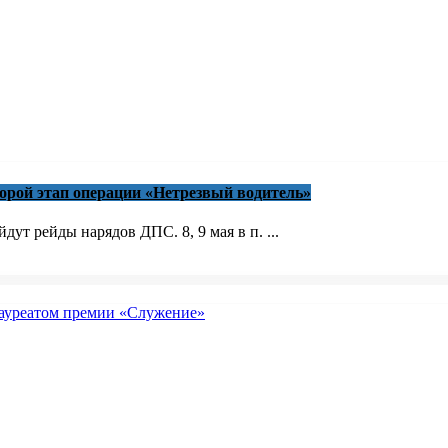
торой этап операции «Нетрезвый водитель»
ут рейды нарядов ДПС. 8, 9 мая в п. ...