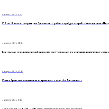
8 августа 2026, 8:30
С 8 по 11 мая на территории Брасовского района пройдет второй этап операции «Нет
7 августа 2026, 11:43
Брасовская зональная ветлаборатория предупреждает об утилизации погибших дом
7 августа 2026, 10:13
Семьи брянских защитников встретились в усадьбе Апраксиных
7 августа 2026, 8:40
Труженики ООО «АТП «Охотно» приступили к уборке пшеницы