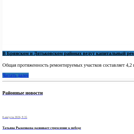
В Брянском и Дятьковском районах ведут капитальный рем
Общая протяженность ремонтируемых участков составляет 4,2 к
Читать далее
Районные новости
8 августа 2026, 9:35
Татьяна Рыженкова развивает стремление к победе