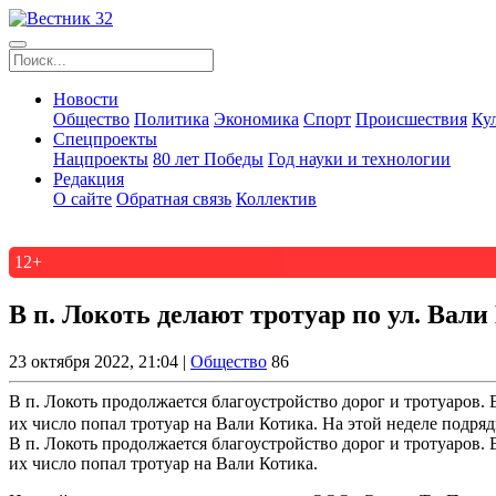
Новости
Общество
Политика
Экономика
Спорт
Происшествия
Ку
Спецпроекты
Нацпроекты
80 лет Победы
Год науки и технологии
Редакция
О сайте
Обратная связь
Коллектив
12+
В п. Локоть делают тротуар по ул. Вали
23 октября 2022, 21:04 |
Общество
86
В п. Локоть продолжается благоустройство дорог и тротуаров.
их число попал тротуар на Вали Котика. На этой неделе подрядн
В п. Локоть продолжается благоустройство дорог и тротуаров.
их число попал тротуар на Вали Котика.