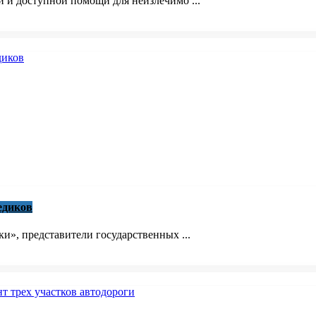
й и доступной помощи для неизлечимо ...
едиков
», представители государственных ...