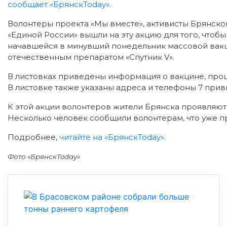
сообщает «БрянскToday».
Волонтеры проекта «Мы вместе», активисты Брянск
«Единой России» вышли на эту акцию для того, чтоб
начавшейся в минувший понедельник массовой вак
отечественным препаратом «Спутник V».
В листовках приведены информация о вакцине, проц
В листовке также указаны адреса и телефоны 7 при
К этой акции волонтеров жители Брянска проявляют 
Несколько человек сообщили волонтерам, что уже 
Подробнее,
читайте на «БрянскToday».
Фото «БрянскToday»