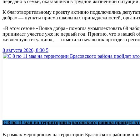
передано в семьи, оказавшиеся в трудной жизненной ситуации.
К благотворительному проекту активно подключились депутат
добра» — пункты приема школьных принадлежностей, организ
«В этом сезоне «Полка добра» помогла укомплектовать 68 наб
принимает участие уже не первый год. Приятно, что в нашей 
жизненную ситуацию», — отметила начальник орготдела регио
8 августа 2026, 8:30
5
С 8 по 11 мая на территории Брасовского района пройдет в
В рамках мероприятия на территории Брасовского районов пройд