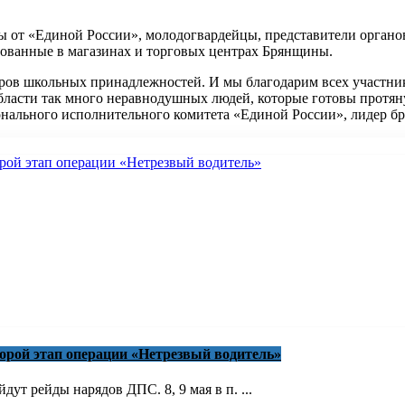
ы от «Единой России», молодогвардейцы, представители органо
ованные в магазинах и торговых центрах Брянщины.
оров школьных принадлежностей. И мы благодарим всех участник
области так много неравнодушных людей, которые готовы протян
нального исполнительного комитета «Единой России», лидер б
торой этап операции «Нетрезвый водитель»
ут рейды нарядов ДПС. 8, 9 мая в п. ...