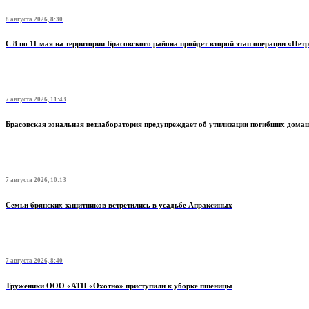
8 августа 2026, 8:30
С 8 по 11 мая на территории Брасовского района пройдет второй этап операции «Нет
7 августа 2026, 11:43
Брасовская зональная ветлаборатория предупреждает об утилизации погибших дом
7 августа 2026, 10:13
Семьи брянских защитников встретились в усадьбе Апраксиных
7 августа 2026, 8:40
Труженики ООО «АТП «Охотно» приступили к уборке пшеницы