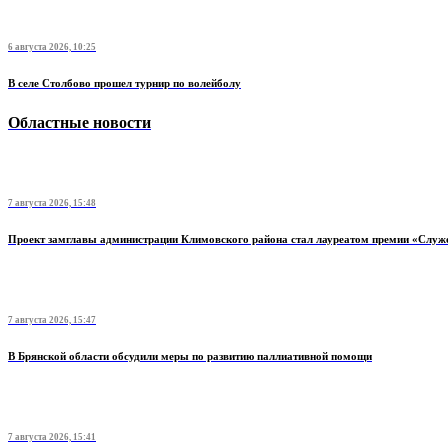
6 августа 2026, 10:25
В селе Столбово прошел турнир по волейболу
Областные новости
7 августа 2026, 15:48
Проект замглавы администрации Климовского района стал лауреатом премии «Служ
7 августа 2026, 15:47
В Брянской области обсудили меры по развитию паллиативной помощи
7 августа 2026, 15:41