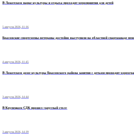
В Локотском парке культуры и отдыха проходят мероприятия для детей
5 августа 2026, 11:16
Брасовские спортсмены-ветераны достойно выступили на областной спартакиаде пен
4 августа 2026, 11:45
В Локотском доме культуры Брасовского района занятия с детьми проводит хореогр
3 августа 2026, 14:44
В Крупецком СДК прошел «круглый стол»
3 августа 2026, 14:39