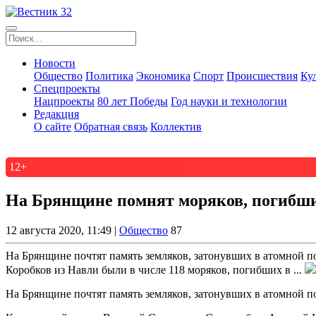
Новости
Общество
Политика
Экономика
Спорт
Происшествия
Ку
Спецпроекты
Нацпроекты
80 лет Победы
Год науки и технологии
Редакция
О сайте
Обратная связь
Коллектив
12+
На Брянщине помнят моряков, погибш
12 августа 2020, 11:49 |
Общество
87
На Брянщине почтят память земляков, затонувших в атомной п
Коробков из Навли были в числе 118 моряков, погибших в ...
На Брянщине почтят память земляков, затонувших в атомной 