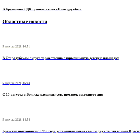
В Крупецком СДК прошла акция «Нить дружбы»
Областные новости
5 августа 2026, 16:51
В Стародубском округе торжественно открыли новую детскую площадку
5 августа 2026, 16:43
С 15 августа в Брянске расширят сеть ярмарок выходного дня
5 августа 2026, 14:54
Брянские поисковики с 1989 года установили имена свыше двух тысяч воинов Красн