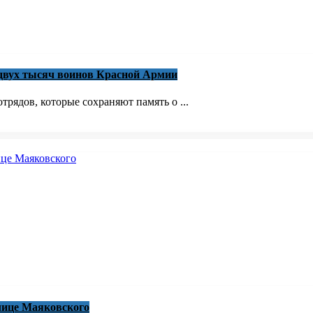
 двух тысяч воинов Красной Армии
трядов, которые сохраняют память о ...
лице Маяковского