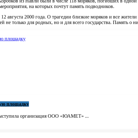
оробков из Навли были в числе 118 моряков, погибших в одной
 мероприятия, на которых почтут память подводников.
2 августа 2000 года. О трагедии близкие моряков и все жители 
не только для родных, но и для всего государства. Память о ни
кую площадку
 выступила организация ООО «ЮАМЕТ» ...