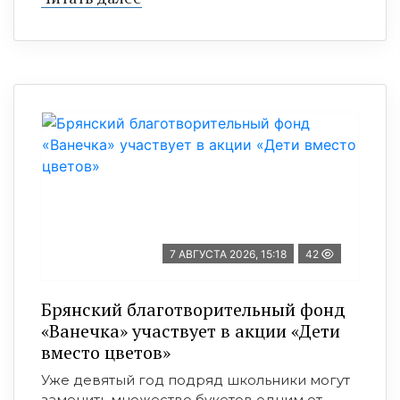
7 АВГУСТА 2026, 15:18
42
Брянский благотворительный фонд
«Ванечка» участвует в акции «Дети
вместо цветов»
Уже девятый год подряд школьники могут
заменить множество букетов одним от