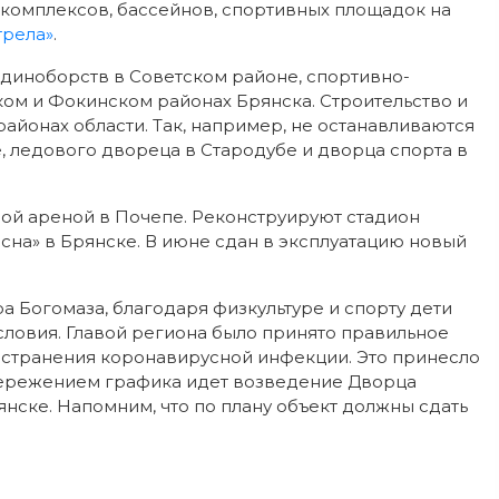
 комплексов, бассейнов, спортивных площадок на
трела»
.
диноборств в Советском районе, спортивно-
ом и Фокинском районах Брянска. Строительство и
районах области. Так, например, не останавливаются
 ледового двореца в Стародубе и дворца спорта в
вой ареной в Почепе. Реконструируют стадион
сна» в Брянске. В июне сдан в эксплуатацию новый
 Богомаза, благодаря физкультуре и спорту дети
условия. Главой региона было принято правильное
остранения коронавирусной инфекции. Это принесло
опережением графика идет возведение Дворца
нске. Напомним, что по плану объект должны сдать