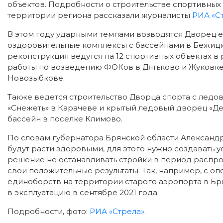
объектов. Подробности о строительстве спортивных
территории региона рассказали журналисты
РИА «С
В этом году ударными темпами возводятся Дворец е
оздоровительные комплексы с бассейнами в Бежицк
реконструкция ведутся на 12 спортивных объектах в 
работы по возведению ФОКов в Дятьково и Жуковке,
Новозыбкове.
Также ведется строительство Дворца спорта с ледо
«Снежеть» в Карачеве и крытый ледовый дворец «Де
бассейн в поселке Климово.
По словам губернатора Брянской области Александра
будут расти здоровыми, для этого нужно создавать 
решение не останавливать стройки в период распр
свои положительные результаты. Так, например, с 
единоборств на территории старого аэропорта в Бря
в эксплуатацию в сентябре 2021 года.
Подробности, фото:
РИА «Стрела»
.