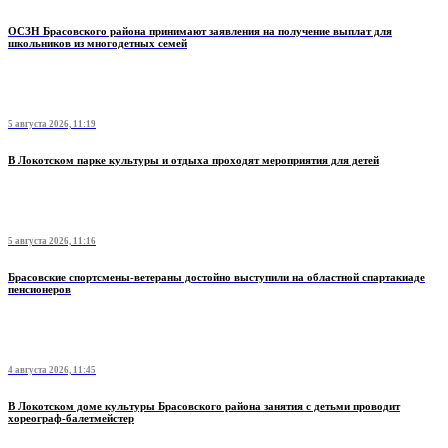
ОСЗН Брасовского района принимают заявления на получение выплат для
школьников из многодетных семей
5 августа 2026, 11:19
В Локотском парке культуры и отдыха проходят мероприятия для детей
5 августа 2026, 11:16
Брасовские спортсмены-ветераны достойно выступили на областной спартакиаде
пенсионеров
4 августа 2026, 11:45
В Локотском доме культуры Брасовского района занятия с детьми проводит
хореограф-балетмейстер