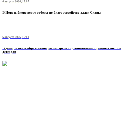
6 августа 2026, 15:07
В Новозыбкове ведут работы по благоустройству аллеи Славы
6 августа 2026, 15:01
В департаменте образования рассмотрели ход капитального ремонта школ и
детсадов