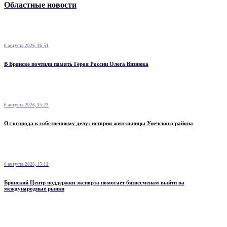
Областные новости
6 августа 2026, 16:51
В Брянске почтили память Героя России Олега Визнюка
6 августа 2026, 15:23
От огорода к собственному делу: история жительницы Унечского района
6 августа 2026, 15:12
Брянский Центр поддержки экспорта помогает бизнесменам выйти на
международные рынки