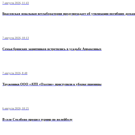
7 августа 2026, 11:43
Брасовская зональная ветлаборатория предупреждает об утилизации погибших дом
7 августа 2026, 10:13
Семьи брянских защитников встретились в усадьбе Апраксиных
7 августа 2026, 8:40
Труженики ООО «АТП «Охотно» приступили к уборке пшеницы
6 августа 2026, 10:25
В селе Столбово прошел турнир по волейболу