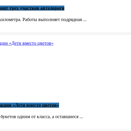
онт трех участков автодороги
илометра. Работы выполняет подрядная ...
акции «Дети вместо цветов»
кетов одним от класса, а оставшиеся ...