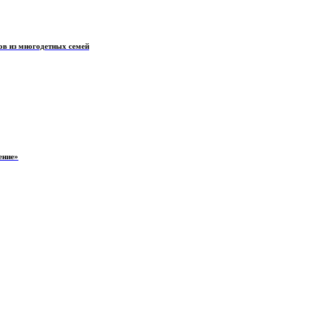
ов из многодетных семей
ение»