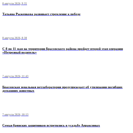
8 августа 2026, 9:35
Татьяна Рыженкова развивает стремление к победе
8 августа 2026, 8:30
С 8 по 11 мая на территории Брасовского района пройдет второй этап операции
«Нетрезвый водитель»
7 августа 2026, 11:43
Брасовская зональная ветлаборатория предупреждает об утилизации погибших
домашних животных
7 августа 2026, 10:13
Семьи брянских защитников встретились в усадьбе Апраксиных