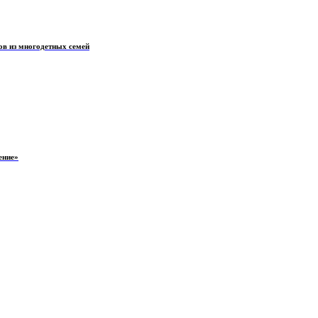
ов из многодетных семей
ение»