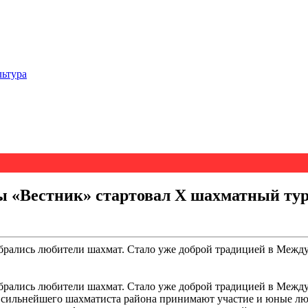
льтура
ты «Вестник» стартовал Х шахматный ту
обрались любители шахмат. Стало уже доброй традицией в Межд
обрались любители шахмат. Стало уже доброй традицией в Межд
ие сильнейшего шахматиста района принимают участие и юные л