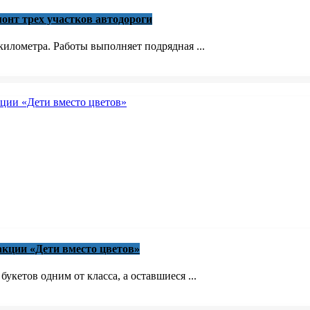
онт трех участков автодороги
илометра. Работы выполняет подрядная ...
акции «Дети вместо цветов»
кетов одним от класса, а оставшиеся ...