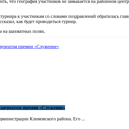
ить, что география участников не замыкается на районном центр
турнира к участникам со словами поздравлений обратилась гла
казал, как будет проводиться турнир.
м на шахматных полях.
 лауреатом премии «Служение»
министрации Климовского района. Его ...