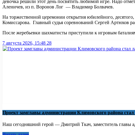
девочка решили этот день посвятить любимой игре. Надо отмет
Аленичев, из п. Воронов Лог — Владимир Болвачев.
На торжественной церемонии открытия юбилейного, десятого, 
Комиссарова. Главный судья соревнований Сергей Артюхов расс
После жеребьевки шахматисты приступили к игровым баталия
7 августа 2026, 15:48
28
Проект замглавы администрации Климовского района стал
Наш сегодняшний герой — Дмитрий Ткач, заместитель главы ад
Читать далее