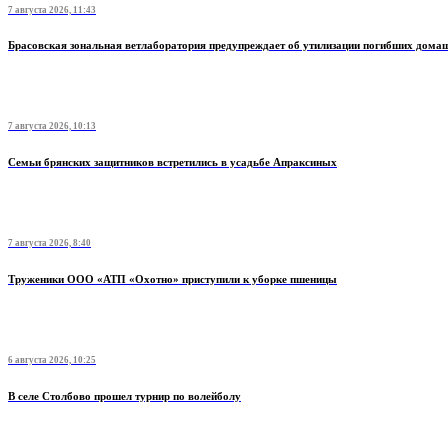
7 августа 2026, 11:43
Брасовская зональная ветлаборатория предупреждает об утилизации погибших дом
7 августа 2026, 10:13
Семьи брянских защитников встретились в усадьбе Апраксиных
7 августа 2026, 8:40
Труженики ООО «АТП «Охотно» приступили к уборке пшеницы
6 августа 2026, 10:25
В селе Столбово прошел турнир по волейболу