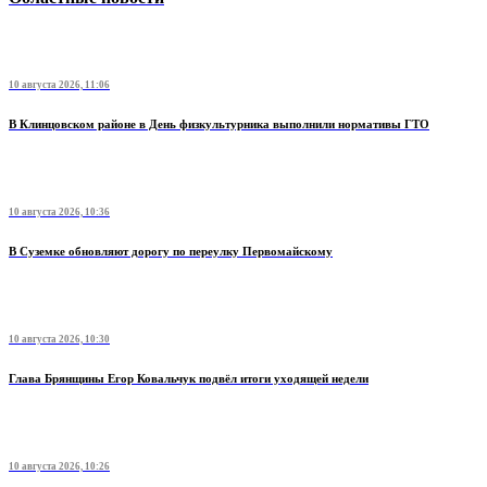
10 августа 2026, 11:06
В Клинцовском районе в День физкультурника выполнили нормативы ГТО
10 августа 2026, 10:36
В Суземке обновляют дорогу по переулку Первомайскому
10 августа 2026, 10:30
Глава Брянщины Егор Ковальчук подвёл итоги уходящей недели
10 августа 2026, 10:26