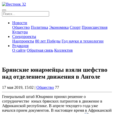
Новости
Общество
Политика
Экономика
Спорт
Происшествия
Культура
Спецпроекты
Нацпроекты
80 лет Победы
Год науки и технологии
Редакция
О сайте
Обратная связь
Коллектив
Брянские юнармейцы взяли шефство
над отделением движения в Анголе
17 мая 2019, 15:02 |
Общество
77
Генеральный штаб Юнармии принял решение о
сотрудничестве юных брянских патриотов в движение в
Африканской республике. В апреле текущего года уже
начался прием документов. В настоящее время в Африканской