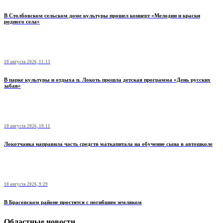
В Столбовском сельском доме культуры прошел концерт «Мелодии и краски
родного села»
10 августа 2026, 11:13
В парке культуры и отдыха п. Локоть прошла детская программа «День русских
забав»
10 августа 2026, 10:11
Локотчанка направила часть средств маткапитала на обучение сына в автошколе
10 августа 2026, 9:29
В Брасовском районе простятся с погибшим земляком
Областные новости