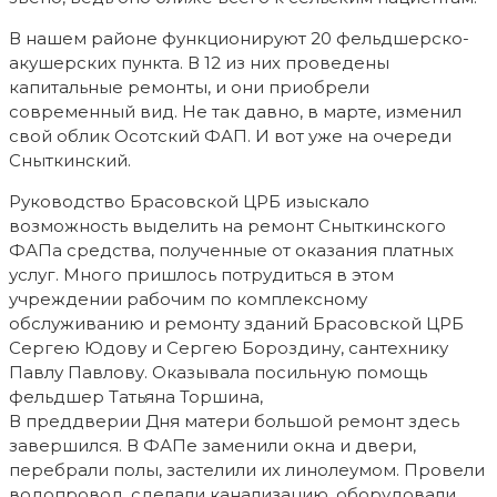
В нашем районе функционируют 20 фельдшерско-
акушерских пункта. В 12 из них проведены
капитальные ремонты, и они приобрели
современный вид. Не так давно, в марте, изменил
свой облик Осотский ФАП. И вот уже на очереди
Сныткинский.
Руководство Брасовской ЦРБ изы­с­кало
возможность выделить на ремонт Сныткинского
ФАПа средства, полученные от оказания платных
услуг. Много пришлось потрудиться в этом
учреждении рабочим по комплексному
обслуживанию и ремонту зданий Брасовской ЦРБ
Сергею Юдову и Сергею Бороздину, сантехнику
Павлу Павлову. Оказывала посильную помощь
фельдшер Татьяна Торшина,
В преддверии Дня матери большой ремонт здесь
завершился. В ФАПе заменили окна и двери,
перебрали полы, застелили их линолеумом. Провели
водопровод, сделали канализацию, оборудовали