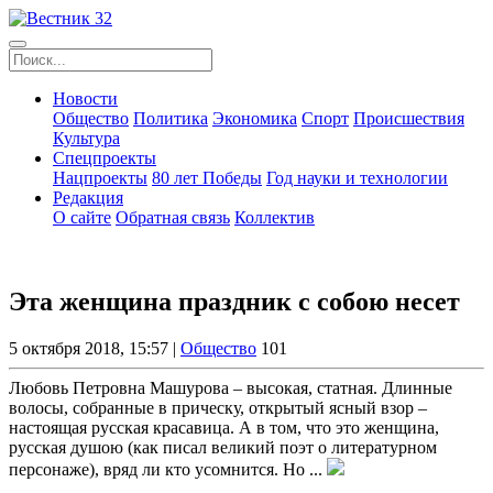
Новости
Общество
Политика
Экономика
Спорт
Происшествия
Культура
Спецпроекты
Нацпроекты
80 лет Победы
Год науки и технологии
Редакция
О сайте
Обратная связь
Коллектив
Эта женщина праздник с собою несет
5 октября 2018, 15:57 |
Общество
101
Любовь Петровна Машурова – высокая, статная. Длинные
волосы, собранные в прическу, открытый ясный взор –
настоящая русская красавица. А в том, что это женщина,
русская душою (как писал великий поэт о литературном
персонаже), вряд ли кто усомнится. Но ...