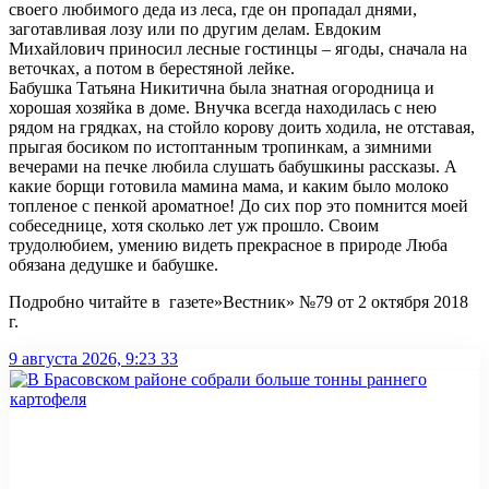
своего любимого деда из леса, где он пропадал днями,
заготавливая лозу или по другим делам. Евдоким
Михайлович приносил лесные гостинцы – ягоды, сначала на
веточках, а потом в берестяной лейке.
Бабушка Татьяна Никитична была знатная огородница и
хорошая хозяйка в доме. Внучка всегда находилась с нею
рядом на грядках, на стойло корову доить ходила, не отставая,
прыгая босиком по истоптанным тропинкам, а зимними
вечерами на печке любила слушать бабушкины рассказы. А
какие борщи готовила мамина мама, и каким было молоко
топленое с пенкой ароматное! До сих пор это помнится моей
собеседнице, хотя сколько лет уж прошло. Своим
трудолюбием, умению видеть прекрасное в природе Люба
обязана дедушке и бабушке.
Подробно читайте в газете»Вестник» №79 от 2 октября 2018
г.
9 августа 2026, 9:23
33