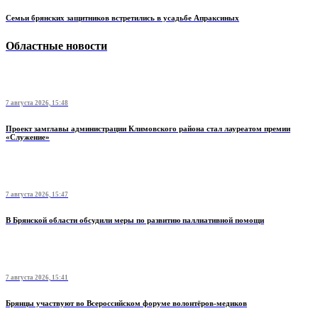
Семьи брянских защитников встретились в усадьбе Апраксиных
Областные новости
7 августа 2026, 15:48
Проект замглавы администрации Климовского района стал лауреатом премии
«Служение»
7 августа 2026, 15:47
В Брянской области обсудили меры по развитию паллиативной помощи
7 августа 2026, 15:41
Брянцы участвуют во Всероссийском форуме волонтёров-медиков