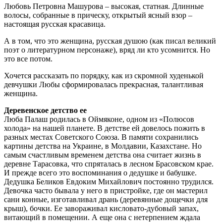
Любовь Петровна Машурова – высокая, статная. Длинные
волосы, собранные в прическу, открытый ясный взор –
настоящая русская красавица.
А в том, что это женщина, русская душою (как писал великий
поэт о литературном персонаже), вряд ли кто усомнится. Но
это все потом.
Хочется рассказать по порядку, как из скромной худенькой
девчушки Любы сформировалась прекрасная, талантливая
женщина.
Деревенское детство ее
Люба Палаш родилась в Оймяконе, одном из «Полюсов
холода» на нашей планете. В детстве ей довелось пожить в
разных местах Советского Союза. В памяти сохранились
картины детства на Украине, в Молдавии, Казахстане. Но
самым счастливым временем детства она считает жизнь в
деревне Тарасовка, что спряталась в лесном Брасовском крае.
И прежде всего это воспоминания о дедушке и бабушке.
Дедушка Беликов Евдоким Михайлович постоянно трудился.
Девочка часто бывала у него в пристройке, где он мастерил
сани конные, изготавливал дрань (деревянные дощечки для
крыш), бочки. Ее завораживал кисловато-дубовый запах,
витающий в помещении. А еще она с нетерпением ждала