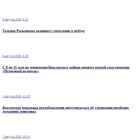
8 августа 2026, 9:35
Татьяна Рыженкова развивает стремление к победе
8 августа 2026, 8:30
С 8 по 11 мая на территории Брасовского района пройдет второй этап операции
«Нетрезвый водитель»
7 августа 2026, 11:43
Брасовская зональная ветлаборатория предупреждает об утилизации погибших
домашних животных
7 августа 2026, 10:13