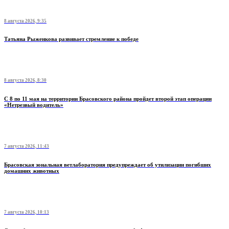
8 августа 2026, 9:35
Татьяна Рыженкова развивает стремление к победе
8 августа 2026, 8:30
С 8 по 11 мая на территории Брасовского района пройдет второй этап операции
«Нетрезвый водитель»
7 августа 2026, 11:43
Брасовская зональная ветлаборатория предупреждает об утилизации погибших
домашних животных
7 августа 2026, 10:13