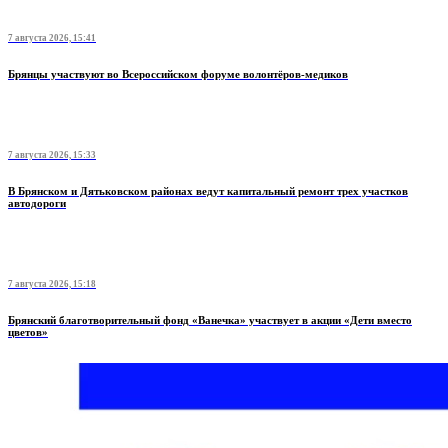
7 августа 2026, 15:41
Брянцы участвуют во Всероссийском форуме волонтёров-медиков
7 августа 2026, 15:33
В Брянском и Дятьковском районах ведут капитальный ремонт трех участков
автодороги
7 августа 2026, 15:18
Брянский благотворительный фонд «Ванечка» участвует в акции «Дети вместо
цветов»