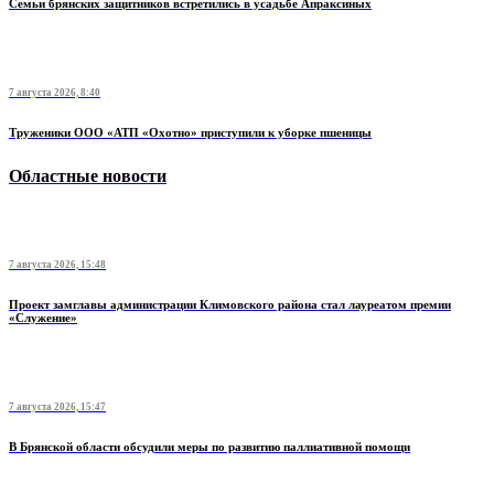
Семьи брянских защитников встретились в усадьбе Апраксиных
7 августа 2026, 8:40
Труженики ООО «АТП «Охотно» приступили к уборке пшеницы
Областные новости
7 августа 2026, 15:48
Проект замглавы администрации Климовского района стал лауреатом премии
«Служение»
7 августа 2026, 15:47
В Брянской области обсудили меры по развитию паллиативной помощи