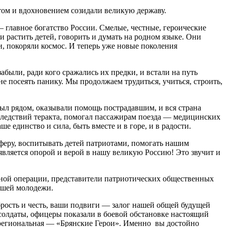
ом и вдохновением созидали великую державу.
главное богатство России. Смелые, честные, героические
 растить детей, говорить и думать на родном языке. Они
, покоряли космос. И теперь уже новые поколения
были, ради кого сражались их предки, и встали на путь
е посеять панику. Мы продолжаем трудиться, учиться, строить,
был рядом, оказывали помощь пострадавшим, и вся страна
следствий теракта, помогал пассажирам поезда — медицинских
е единство и сила, быть вместе и в горе, и в радости.
феру, воспитывать детей патриотами, помогать нашим
 является опорой и верой в нашу великую Россию! Это звучит и
енной операции, представители патриотических общественных
нашей молодежи.
рость и честь, ваши подвиги — залог нашей общей будущей
олдаты, офицеры показали в боевой обстановке настоящий
а региональная — «Брянские Герои». Именно вы достойно