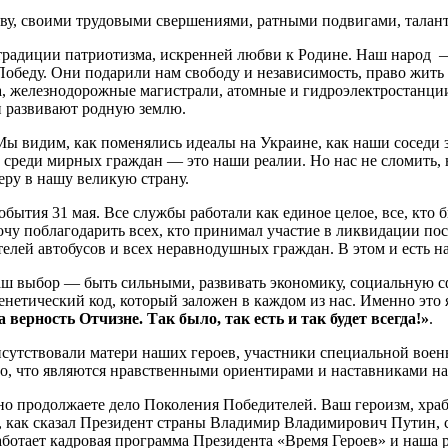
ву, своими трудовыми свершениями, ратными подвигами, талант
радиции патриотизма, искренней любви к Родине. Наш народ — 
обеду. Они подарили нам свободу и независимость, право жить и
а, железнодорожные магистрали, атомные и гидроэлектростанции
и развивают родную землю.
ы видим, как поменялись идеалы на Украине, как наши соседи за
среди мирных граждан — это наши реалии. Но нас не сломить, н
веру в нашу великую страну.
ытия 31 мая. Все службы работали как единое целое, все, кто 
очу поблагодарить всех, кто принимал участие в ликвидации по
елей автобусов и всех неравнодушных граждан. В этом и есть наш
наш выбор — быть сильными, развивать экономику, социальную с
генетический код, который заложен в каждом из нас. Именно это
 верность Отчизне. Так было, так есть и так будет всегда!»
.
присутствовали матери наших героев, участники специальной во
а то, что являются нравственными ориентирами и наставниками 
о продолжаете дело Поколения Победителей. Ваш героизм, храб
 как сказал Президент страны Владимир Владимирович Путин, с
 работает кадровая программа Президента «Время Героев» и наш