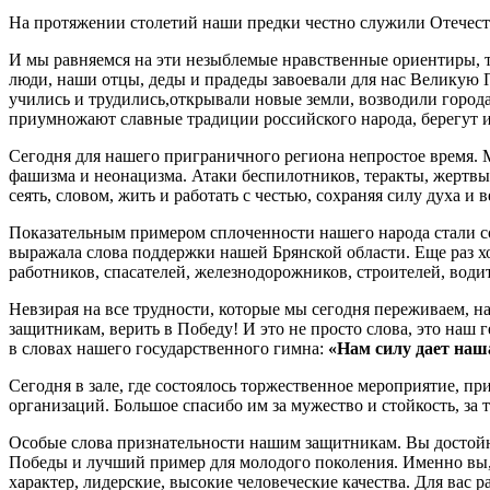
На протяжении столетий наши предки честно служили Отечест
И мы равняемся на эти незыблемые нравственные ориентиры, т
люди, наши отцы, деды и прадеды завоевали для нас Великую П
учились и трудились,открывали новые земли, возводили город
приумножают славные традиции российского народа, берегут 
Сегодня для нашего приграничного региона непростое время. М
фашизма и неонацизма. Атаки беспилотников, теракты, жертвы 
сеять, словом, жить и работать с честью, сохраняя силу духа и 
Показательным примером сплоченности нашего народа стали соб
выражала слова поддержки нашей Брянской области. Еще раз х
работников, спасателей, железнодорожников, строителей, водит
Невзирая на все трудности, которые мы сегодня переживаем, 
защитникам, верить в Победу! И это не просто слова, это наш 
в словах нашего государственного гимна:
«Нам силу дает наша
Сегодня в зале, где состоялось торжественное мероприятие, 
организаций. Большое спасибо им за мужество и стойкость, з
Особые слова признательности нашим защитникам. Вы достойн
Победы и лучший пример для молодого поколения. Именно вы,
характер, лидерские, высокие человеческие качества. Для вас