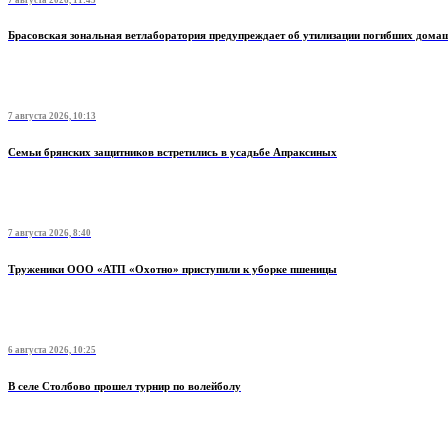
Брасовская зональная ветлаборатория предупреждает об утилизации погибших дом
7 августа 2026, 10:13
Семьи брянских защитников встретились в усадьбе Апраксиных
7 августа 2026, 8:40
Труженики ООО «АТП «Охотно» приступили к уборке пшеницы
6 августа 2026, 10:25
В селе Столбово прошел турнир по волейболу