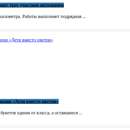
онт трех участков автодороги
илометра. Работы выполняет подрядная ...
акции «Дети вместо цветов»
кетов одним от класса, а оставшиеся ...