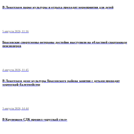
В Локотском парке культуры и отдыха проходят мероприятия для детей
5 августа 2026, 11:16
Брасовские спортсмены-ветераны достойно выступили на областной спартакиаде
пенсионеров
4 августа 2026, 11:45
В Локотском доме культуры Брасовского района занятия с детьми проводит
хореограф-балетмейстер
3 августа 2026, 14:44
В Крупецком СДК прошел «круглый стол»