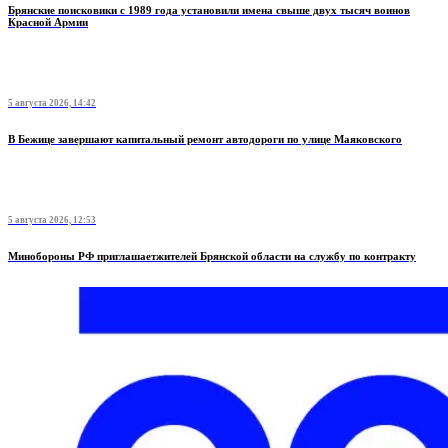
Брянские поисковики с 1989 года установили имена свыше двух тысяч воинов
Красной Армии
5 августа 2026, 14:42
В Бежице завершают капитальный ремонт автодороги по улице Маяковского
5 августа 2026, 12:53
Минобoроны РФ приглaшaетжитeлeй Брянской области на службу по контракту