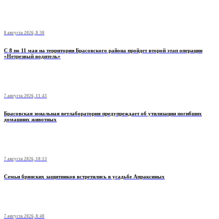
8 августа 2026, 8:30
С 8 по 11 мая на территории Брасовского района пройдет второй этап операции
«Нетрезвый водитель»
7 августа 2026, 11:43
Брасовская зональная ветлаборатория предупреждает об утилизации погибших
домашних животных
7 августа 2026, 10:13
Семьи брянских защитников встретились в усадьбе Апраксиных
7 августа 2026, 8:40