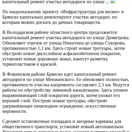
капитальный ремонт участка автодороги по улице ...
По национальному проекту «Инфраструктура для жизни» в
Брянске капитально ремонтируют участки автодорог, по
которым можно доехать до дачных товариществ.
В Володарском районе областного центра продолжается
капитальный ремонт участка автодороги по улице Димитрова.
Обновляют отрезок от улицы Никитина до улицы Суворова,
протяженностью 1,1 км. Здесь строят новые тротуары, затем
обустроят новое двухслойное асфальтобетонное покрытие,
установят новые дорожные знаки, нанесут разметку
термопластиком и краской.
В Фокинском районе Брянске идет капитальный ремонт
автодороги по улице Менжинского. Ее обновляют полностью,
протяженность участка капремонта составляет 2,3 км. Ведутся
работы по обустройству ливневой канализации. Здесь уложен
выравнивающий слой покрытия дороги, затем уложат его
верхний слой. Построят новые тротуары, обустроят
удерживающее пешеходное ограждение, искусственные
неровности.
Сделают остановочные площадки и заездные карманы для
общественного транспорта, установят новый автопавильон.
Установят новые дорожные знаки, нанесут разметку краской и