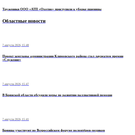
Труженики ООО «АТП «Охотно» приступили к уборке пшеницы
Областные новости
7 августа 2026, 15:48
Проект замглавы администрации Климовского района стал лауреатом премии
«Служение»
7 августа 2026, 15:47
В Брянской области обсудили меры по развитию паллиативной помощи
7 августа 2026, 15:41
Брянцы участвуют во Всероссийском форуме волонтёров-медиков