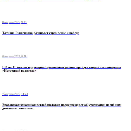
8 августа 2026, 9:35
Татьяна Рыженкова развивает стремление к победе
8 августа 2026, 8:30
С 8 по 11 мая на территории Брасовского района пройдет второй этап операции
«Нетрезвый водитель»
7 августа 2026, 11:43
Брасовская зональная ветлаборатория предупреждает об утилизации погибших
домашних животных