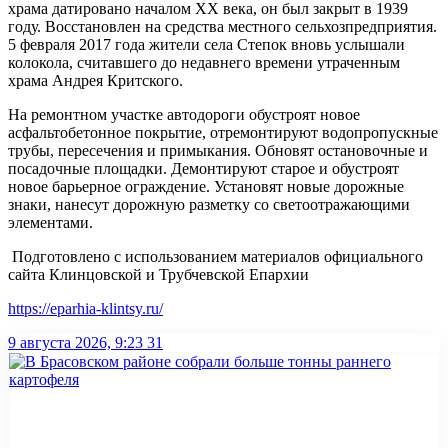
храма датировано началом XX века, он был закрыт в 1939
году. Восстановлен на средства местного сельхозпредприятия.
5 февраля 2017 года жители села Степок вновь услышали
колокола, считавшего до недавнего времени утраченным
храма Андрея Критского.
На ремонтном участке автодороги обустроят новое
асфальтобетонное покрытие, отремонтируют водопропускные
трубы, пересечения и примыкания. Обновят остановочные и
посадочные площадки. Демонтируют старое и обустроят
новое барьерное ограждение. Установят новые дорожные
знаки, нанесут дорожную разметку со светоотражающими
элементами.
Подготовлено с использованием материалов официального
сайта Клинцовской и Трубчевской Епархии
https://eparhia-klintsy.ru/
9 августа 2026, 9:23
31