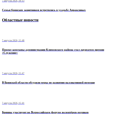
7 августа 2026, 10:13
Семьи брянских защитников встретились в усадьбе Апраксиных
Областные новости
7 августа 2026, 15:48
Проект замглавы администрации Климовского района стал лауреатом премии
«Служение»
7 августа 2026, 15:47
В Брянской области обсудили меры по развитию паллиативной помощи
7 августа 2026, 15:41
Брянцы участвуют во Всероссийском форуме волонтёров-медиков